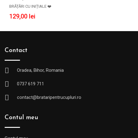
ADAUGĂ ÎN COȘ
BRĂȚĂRI CU INIȚIALE ❤️
129,00
lei
Contact
Oradea, Bihor, Romania
0737 619 711
contact@brataripentrucupluri.ro
Contul meu