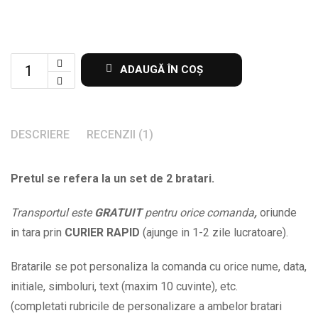
Bratari
ADAUGĂ ÎN COȘ
aniversare
cu
initiale
DESCRIERE
RECENZII (1)
si
data
Pretul se refera la un set de 2 bratari.
la
alegere
Transportul este
GRATUIT
pentru orice comanda
,
oriunde
BPC683
in tara prin
CURIER RAPID
(ajunge in 1-2 zile lucratoare).
quantity
Bratarile se pot personaliza la comanda cu orice nume, data,
initiale, simboluri, text (maxim 10 cuvinte), etc.
(completati rubricile de personalizare a ambelor bratari