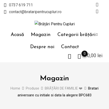
Skip
0737 619 711
to
contact@brataripentrucupluri.ro
content
Acasă
Magazin
Categorii brățări
Despre noi
Contact
0
0,00
lei
Magazin
Home
Produse
BRĂȚĂRI DE FAMILIE ❤️
Bratari
aniversare cu initiale si data la alegere BPC683