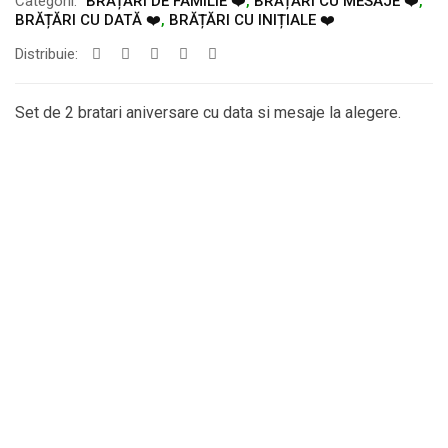
Categorii:
BRĂȚĂRI DE FAMILIE ❤️
,
BRĂȚĂRI CU MESAJE ❤️
,
BRĂȚĂRI CU DATĂ ❤️
,
BRĂȚĂRI CU INIȚIALE ❤️
Distribuie:
Set de 2 bratari aniversare cu data si mesaje la alegere.