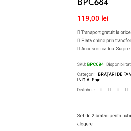
BPC684
119,00
lei
Transport gratuit la oric
Plata online prin transfe
Accesorii cadou: Surpriză
SKU:
BPC684
Disponibilita
Categorii:
BRĂȚĂRI DE FAM
INIȚIALE ❤️
Distribuie:
Set de 2 bratari pentru iub
alegere.