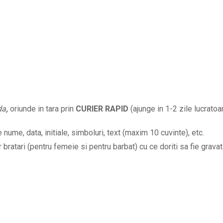
iubiti
cu
initiale
la
alegere
si
mesajul
Mereu
da
,
oriunde in tara prin
CURIER RAPID
(ajunge in 1-2 zile lucratoar
impreuna
BPC684
nume, data, initiale, simboluri, text (maxim 10 cuvinte), etc.
quantity
bratari (pentru femeie si pentru barbat) cu ce doriti sa fie gravat 