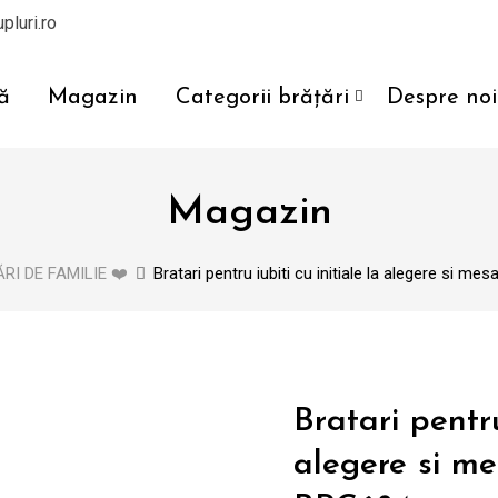
pluri.ro
ă
Magazin
Categorii brățări
Despre noi
Magazin
RI DE FAMILIE ❤️
Bratari pentru iubiti cu initiale la alegere si 
Bratari pentru
alegere si m