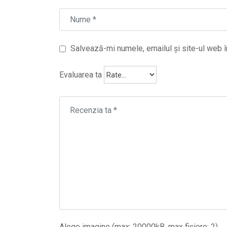
Salvează-mi numele, emailul și site-ul web î
Evaluarea ta
Alege imagine (max: 20000kB, max fișiere: 2)