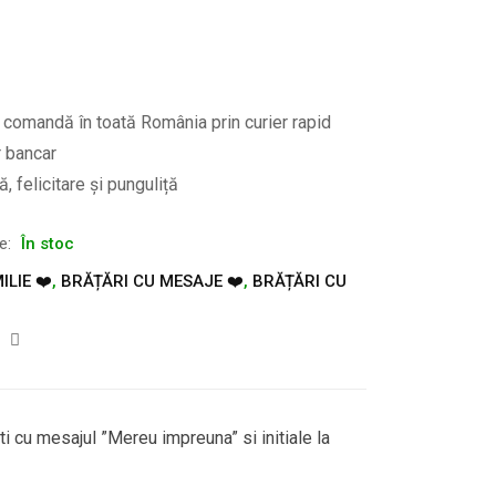
e comandă în toată România prin curier rapid
r bancar
, felicitare și punguliță
te:
În stoc
ILIE ❤️
,
BRĂȚĂRI CU MESAJE ❤️
,
BRĂȚĂRI CU
iti cu mesajul ”Mereu impreuna” si initiale la