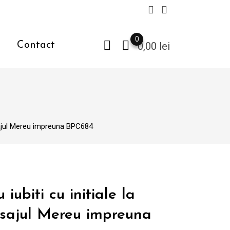
0
Contact
0,00
lei
mesajul Mereu impreuna BPC684
 iubiti cu initiale la
esajul Mereu impreuna