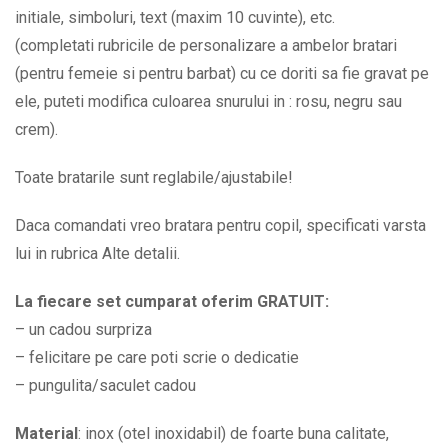
la
initiale, simboluri, text (maxim 10 cuvinte), etc.
alegere
(completati rubricile de personalizare a ambelor bratari
BPC625
(pentru femeie si pentru barbat) cu ce doriti sa fie gravat pe
quantity
ele, puteti modifica culoarea snurului in : rosu, negru sau
crem).
Toate bratarile sunt reglabile/ajustabile!
Daca comandati vreo bratara pentru copil, specificati varsta
lui in rubrica Alte detalii.
La fiecare set cumparat oferim GRATUIT:
– un cadou surpriza
– felicitare pe care poti scrie o dedicatie
– pungulita/saculet cadou
Material
: inox (otel inoxidabil) de foarte buna calitate,