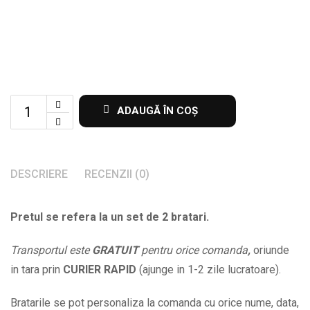
Set
ADAUGĂ ÎN COȘ
de
2
bratari
DESCRIERE
RECENZII (0)
cadou
pentru
Pretul se refera la un set de 2 bratari.
indragostiti
cu
Transportul este
GRATUIT
pentru orice comanda
,
oriunde
initiale
in tara prin
CURIER RAPID
(ajunge in 1-2 zile lucratoare).
si
data
Bratarile se pot personaliza la comanda cu orice nume, data,