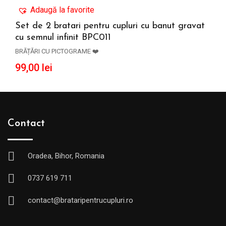
Adaugă la favorite
Set de 2 bratari pentru cupluri cu banut gravat
cu semnul infinit BPC011
ADAUGĂ ÎN COȘ
BRĂȚĂRI CU PICTOGRAME ❤️
99,00
lei
Contact
Oradea, Bihor, Romania
0737 619 711
contact@brataripentrucupluri.ro