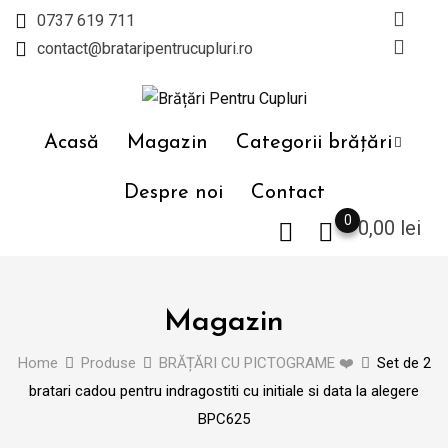
Skip
0737 619 711
to
contact@brataripentrucupluri.ro
content
Acasă
Magazin
Categorii brățări
Despre noi
Contact
0
0,00
lei
Magazin
Home
Produse
BRĂȚĂRI CU PICTOGRAME ❤️
Set de 2
bratari cadou pentru indragostiti cu initiale si data la alegere
BPC625