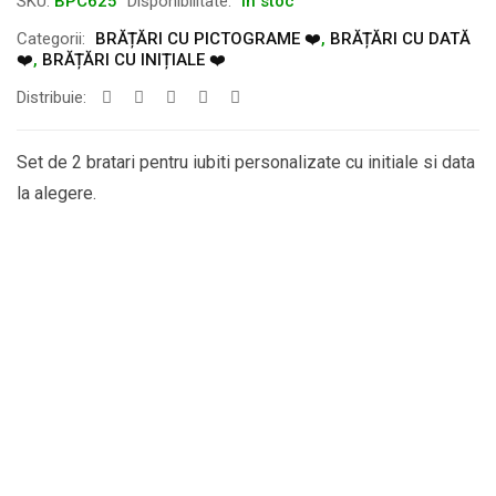
SKU:
BPC625
Disponibilitate:
În stoc
Categorii:
BRĂȚĂRI CU PICTOGRAME ❤️
,
BRĂȚĂRI CU DATĂ
❤️
,
BRĂȚĂRI CU INIȚIALE ❤️
Distribuie:
Set de 2 bratari pentru iubiti personalizate cu initiale si data
la alegere.