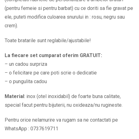
BPC609
(pentru femeie si pentru barbat) cu ce doriti sa fie gravat pe
quantity
ele, puteti modifica culoarea snurului in : rosu, negru sau
crem).
Toate bratarile sunt reglabile/ajustabile!
La fiecare set cumparat oferim GRATUIT:
– un cadou surpriza
– o felicitare pe care poti scrie o dedicatie
– o pungulita cadou
Material
: inox (otel inoxidabil) de foarte buna calitate,
special facut pentru bijuterii, nu oxideaza/nu rugineste.
Pentru orice nelamurire va rugam sa ne contactati pe
WhatsApp : 0737619711