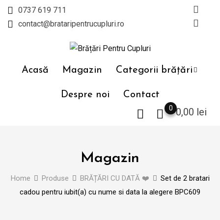
Skip
0737 619 711
to
contact@brataripentrucupluri.ro
content
Acasă
Magazin
Categorii brățări
Despre noi
Contact
0
0,00
lei
Magazin
Home
Produse
BRĂȚĂRI CU DATĂ ❤️
Set de 2 bratari
cadou pentru iubit(a) cu nume si data la alegere BPC609