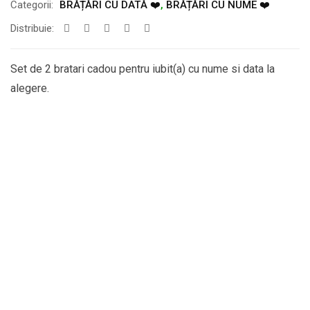
Categorii:
BRĂȚĂRI CU DATĂ ❤️
,
BRĂȚĂRI CU NUME ❤️
Distribuie:
Set de 2 bratari cadou pentru iubit(a) cu nume si data la
alegere.