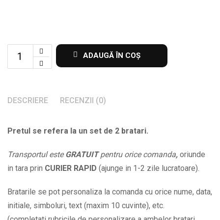
Set
ADAUGĂ ÎN COȘ
de
2
bratari
DESCRIERE
RECENZII (0)
cadou
pentru
Pretul se refera la un set de 2 bratari.
iubit(a)
cu
Transportul este
GRATUIT
pentru orice comanda
,
oriunde
nume
in tara prin
CURIER RAPID
(ajunge in 1-2 zile lucratoare).
si
data
Bratarile se pot personaliza la comanda cu orice nume, data,
la
initiale, simboluri, text (maxim 10 cuvinte), etc.
alegere
(completati rubricile de personalizare a ambelor bratari