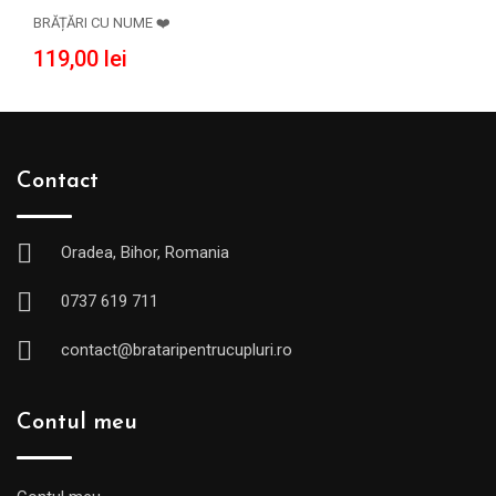
ADAUGĂ ÎN COȘ
BRĂȚĂRI CU NUME ❤️
119,00
lei
Contact
Oradea, Bihor, Romania
0737 619 711
contact@brataripentrucupluri.ro
Contul meu