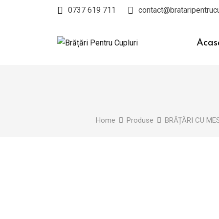
Skip
0737 619 711
contact@brataripentrucu
to
content
Acas
Home
Produse
BRĂȚĂRI CU ME