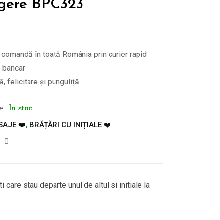
legere BPC323
e comandă în toată România prin curier rapid
r bancar
, felicitare și punguliță
te:
În stoc
SAJE ❤️
,
BRĂȚĂRI CU INIȚIALE ❤️
ti care stau departe unul de altul si initiale la