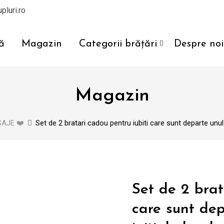
pluri.ro
ă
Magazin
Categorii brățări
Despre noi
Magazin
SAJE ❤️
Set de 2 bratari cadou pentru iubiti care sunt departe unul 
Set de 2 brat
care sunt dep