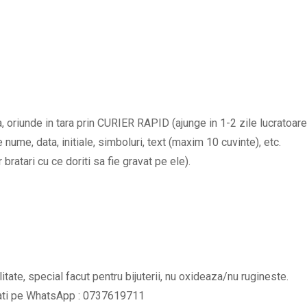
bratari
cadou
pentru
iubiti
care
sunt
oriunde in tara prin CURIER RAPID (ajunge in 1-2 zile lucratoare
departe
nume, data, initiale, simboluri, text (maxim 10 cuvinte), etc.
unul
ratari cu ce doriti sa fie gravat pe ele).
de
celalalt
si
initiale
la
alegere
litate, special facut pentru bijuterii, nu oxideaza/nu rugineste.
BPC323
tati pe WhatsApp : 0737619711
quantity