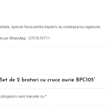
alitate, special facut pentru bijuterii, nu oxideaza/nu rugineste.
tati pe WhatsApp : 0737619711
 “Set de 2 bratari cu cruce aurie BPC105”
obligatorii sunt marcate cu
*