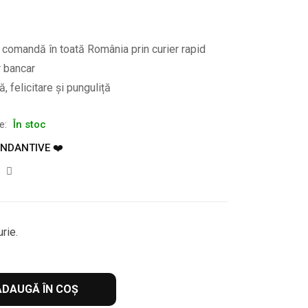
e comandă în toată România prin curier rapid
r bancar
, felicitare și punguliță
te:
În stoc
ANDANTIVE ❤️
rie.
ADAUGĂ ÎN COȘ