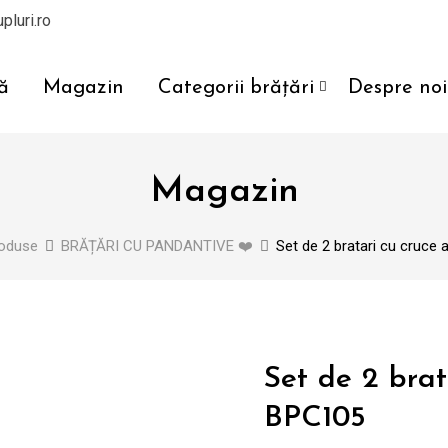
pluri.ro
ă
Magazin
Categorii brățări
Despre noi
Magazin
oduse
BRĂȚĂRI CU PANDANTIVE ❤️
Set de 2 bratari cu cruce
Set de 2 brat
BPC105