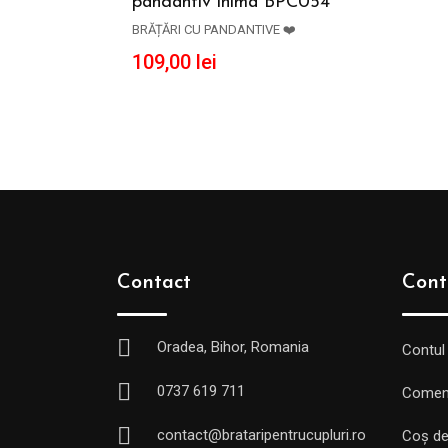
pandantiv inima BPC054
ADAUGĂ ÎN COȘ
BRĂȚĂRI CU PANDANTIVE ❤️
109,00
lei
Contact
Cont
Oradea, Bihor, Romania
Contul
0737 619 711
Comen
contact@brataripentrucupluri.ro
Coș de