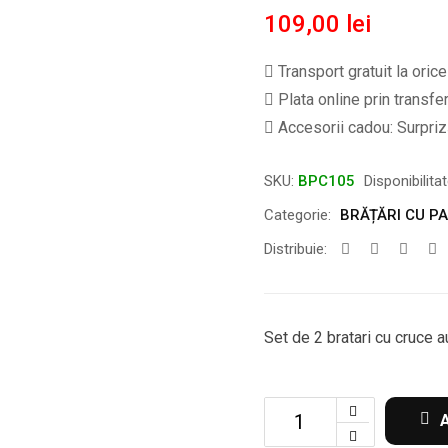
109,00
lei
Transport gratuit la oric
Plata online prin transfe
Accesorii cadou: Surpriză
SKU:
BPC105
Disponibilita
Categorie:
BRĂȚĂRI CU P
Distribuie:
Set de 2 bratari cu cruce au
Set
de