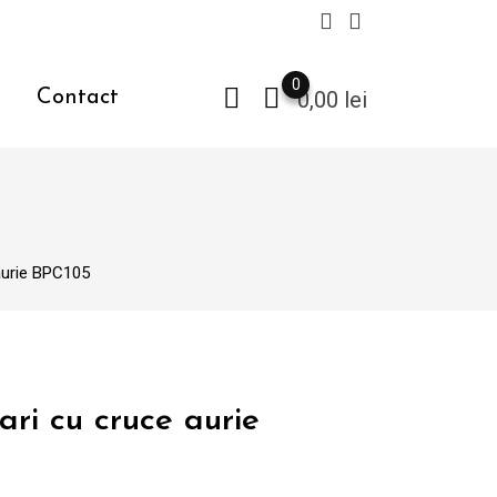
0
Contact
0,00
lei
 aurie BPC105
ari cu cruce aurie