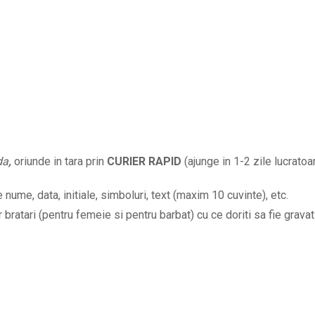
2
bratari
cu
cruce
aurie
BPC105
quantity
da
,
oriunde in tara prin
CURIER RAPID
(ajunge in 1-2 zile lucratoar
nume, data, initiale, simboluri, text (maxim 10 cuvinte), etc.
bratari (pentru femeie si pentru barbat) cu ce doriti sa fie gravat 