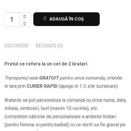
Set
ADAUGĂ ÎN COȘ
de
2
bratari
DESCRIERE
RECENZII (0)
cu
infinit
Pretul se refera la un set de 2 bratari.
si
initiale
Transportul este
GRATUIT
pentru orice comanda
,
oriunde
la
in tara prin
CURIER RAPID
(ajunge in 1-2 zile lucratoare).
alegere
BPC096
Bratarile se pot personaliza la comanda cu orice nume, data,
quantity
initiale, simboluri, text (maxim 10 cuvinte), etc.
(completati rubricile de personalizare a ambelor bratari
(pentru femeie si pentru barbat) cu ce doriti sa fie gravat pe