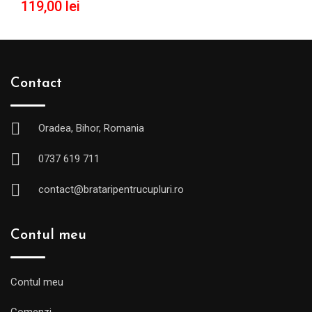
119,00
lei
Contact
Oradea, Bihor, Romania
0737 619 711
contact@brataripentrucupluri.ro
Contul meu
Contul meu