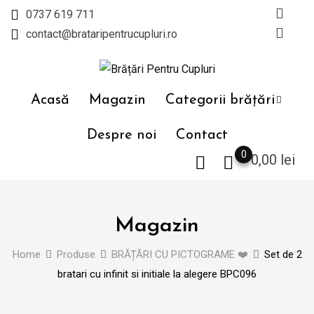
Skip
0737 619 711
to
contact@brataripentrucupluri.ro
content
Acasă
Magazin
Categorii brățări
Despre noi
Contact
0
0,00
lei
Magazin
Home
Produse
BRĂȚĂRI CU PICTOGRAME ❤️
Set de 2
bratari cu infinit si initiale la alegere BPC096