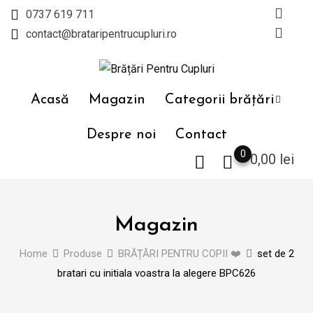
Skip
0737 619 711
to
contact@brataripentrucupluri.ro
content
Acasă
Magazin
Categorii brățări
Despre noi
Contact
0
0,00
lei
Magazin
Home
Produse
BRĂȚĂRI PENTRU COPII ❤️
set de 2
bratari cu initiala voastra la alegere BPC626