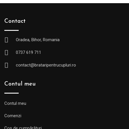
Contact
Oradea, Bihor, Romania
0737 619 711
contact@brataripentrucupluri.ro
Contul meu
Contul meu
Comenzi
Coș de cumpărături