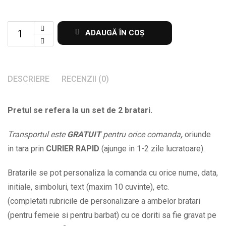
set
ADAUGĂ ÎN COȘ
de
2
bratari
DESCRIERE
RECENZII (0)
cu
initiala
Pretul se refera la un set de 2 bratari.
voastra
la
Transportul este
GRATUIT
pentru orice comanda
,
oriunde
alegere
in tara prin
CURIER RAPID
(ajunge in 1-2 zile lucratoare).
BPC626
quantity
Bratarile se pot personaliza la comanda cu orice nume, data,
initiale, simboluri, text (maxim 10 cuvinte), etc.
(completati rubricile de personalizare a ambelor bratari
(pentru femeie si pentru barbat) cu ce doriti sa fie gravat pe