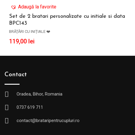
Adaugă la favorite
Set de 2 bratari personalizate cu initiale si data
BPC143
ADAUGĂ ÎN COȘ
BRĂȚĂRI CU INIȚIALE ❤️
119,00
lei
Contact
Oradea, Bihor, Romania
0737 619 711
contact@brataripentrucupluri.ro