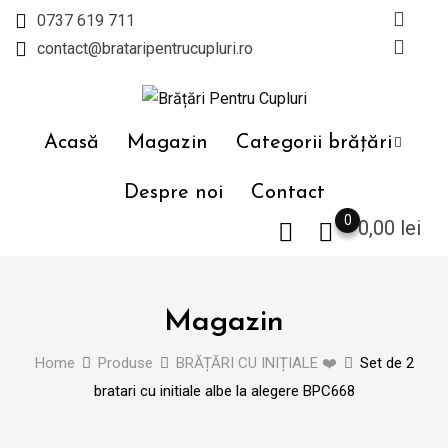
Skip
0737 619 711
to
contact@brataripentrucupluri.ro
content
Acasă
Magazin
Categorii brățări
Despre noi
Contact
0
0,00
lei
Magazin
Home
Produse
BRĂȚĂRI CU INIȚIALE ❤️
Set de 2
bratari cu initiale albe la alegere BPC668