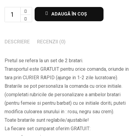
Set
ADAUGĂ ÎN COȘ
de
2
bratari
DESCRIERE
RECENZII (0)
cu
initiale
Pretul se refera la un set de 2 bratari.
albe
Transportul este GRATUIT pentru orice comanda, oriunde in
la
tara prin CURIER RAPID (ajunge in 1-2 zile lucratoare).
alegere
Bratarile se pot personaliza la comanda cu orice initiale.
BPC668
(completati rubricile de personalizare a ambelor bratari
quantity
(pentru femeie si pentru barbat) cu ce initiale doriti, puteti
modifica culoarea snurului in : rosu, negru sau crem).
Toate bratarile sunt reglabile/ajustabile!
La fiecare set cumparat oferim GRATUIT: