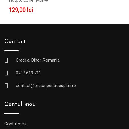
BRĂȚĂRI CU INIȚIALE ❤️
129,00
lei
Contact
Oradea, Bihor, Romania
0737 619 711
contact@brataripentrucupluri.ro
Contul meu
Contul meu