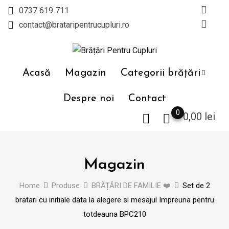
Skip
0737 619 711
to
contact@brataripentrucupluri.ro
content
Acasă
Magazin
Categorii brățări
Despre noi
Contact
0
0,00
lei
Magazin
Home
Produse
BRĂȚĂRI DE FAMILIE ❤️
Set de 2
bratari cu initiale data la alegere si mesajul Impreuna pentru
totdeauna BPC210