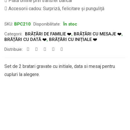
Plata online prin transfer bancar
Accesorii cadou: Surpriză, felicitare și punguliță
SKU:
BPC210
Disponibilitate:
În stoc
Categorii:
BRĂȚĂRI DE FAMILIE ❤️
,
BRĂȚĂRI CU MESAJE ❤️
,
BRĂȚĂRI CU DATĂ ❤️
,
BRĂȚĂRI CU INIȚIALE ❤️
Distribuie:
Set de 2 bratari gravate cu initiale, data si mesaj pentru
cupluri la alegere.