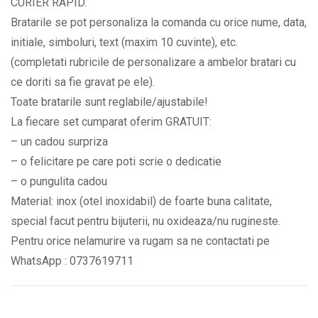
CURIER RAPID.
alegere
Bratarile se pot personaliza la comanda cu orice nume, data,
si
initiale, simboluri, text (maxim 10 cuvinte), etc.
mesajul
(completati rubricile de personalizare a ambelor bratari cu
Impreuna
ce doriti sa fie gravat pe ele).
pentru
Toate bratarile sunt reglabile/ajustabile!
totdeauna
La fiecare set cumparat oferim GRATUIT:
BPC210
– un cadou surpriza
quantity
– o felicitare pe care poti scrie o dedicatie
– o pungulita cadou
Material: inox (otel inoxidabil) de foarte buna calitate,
special facut pentru bijuterii, nu oxideaza/nu rugineste.
Pentru orice nelamurire va rugam sa ne contactati pe
WhatsApp : 0737619711