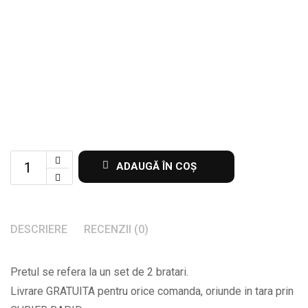
Set
ADAUGĂ ÎN COȘ
de
2
bratari
DESCRIERE
RECENZII (0)
cu
initiale
Pretul se refera la un set de 2 bratari.
data
Livrare GRATUITA pentru orice comanda, oriunde in tara prin
la