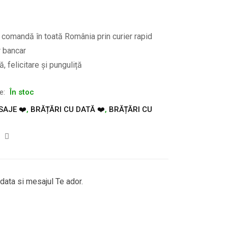
e comandă în toată România prin curier rapid
r bancar
, felicitare și punguliță
te:
În stoc
SAJE ❤️
,
BRĂȚĂRI CU DATĂ ❤️
,
BRĂȚĂRI CU
, data si mesajul Te ador.