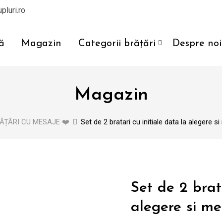
pluri.ro
ă
Magazin
Categorii brățări
Despre noi
Magazin
ĂȚĂRI CU MESAJE ❤️
Set de 2 bratari cu initiale data la alegere
Set de 2 brata
alegere si m