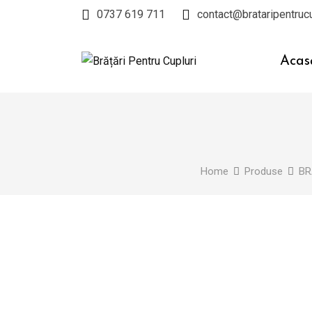
Skip
0737 619 711
contact@brataripentrucu
to
content
Acas
Home
Produse
BR