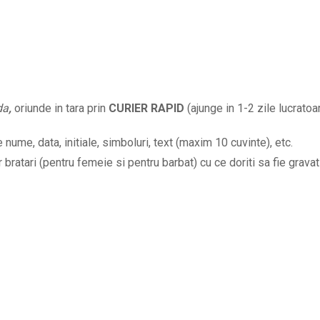
initiale
data
la
alegere
si
da
,
oriunde in tara prin
CURIER RAPID
(ajunge in 1-2 zile lucratoar
mesajul
Te
nume, data, initiale, simboluri, text (maxim 10 cuvinte), etc.
ador
bratari (pentru femeie si pentru barbat) cu ce doriti sa fie gravat 
BPC186
quantity