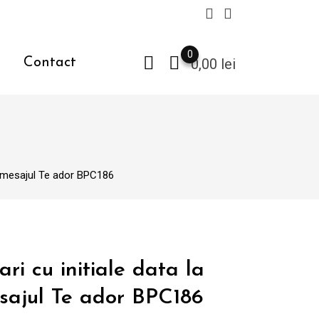
0
Contact
0,00
lei
 si mesajul Te ador BPC186
ri cu initiale data la
esajul Te ador BPC186