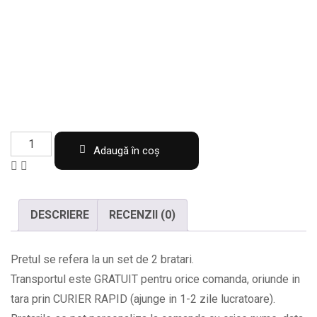
Set
Adaugă în coș
de
2
bratari
DESCRIERE
RECENZII (0)
cu
margele
Pretul se refera la un set de 2 bratari.
si
Transportul este GRATUIT pentru orice comanda, oriunde in
banut
tara prin CURIER RAPID (ajunge in 1-2 zile lucratoare).
oval