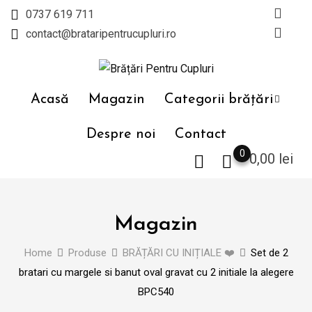
Skip
0737 619 711
to
contact@brataripentrucupluri.ro
content
Acasă
Magazin
Categorii brățări
Despre noi
Contact
0
0,00
lei
Magazin
Home
Produse
BRĂȚĂRI CU INIȚIALE ❤️
Set de 2
bratari cu margele si banut oval gravat cu 2 initiale la alegere
BPC540