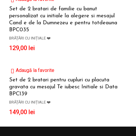
Set de 2 bratari de familie cu banut
personalizat cu initiale la alegere si mesajul
ADAUGĂ ÎN COȘ
Cand e de la Dumnezeu e pentru totdeauna
BPC035
BRĂȚĂRI CU INIȚIALE ❤️
129,00
lei
Adaugă la favorite
Set de 2 bratari pentru cupluri cu placuta
gravata cu mesajul Te iubesc Initiale si Data
ADAUGĂ ÎN COȘ
BPC139
BRĂȚĂRI CU INIȚIALE ❤️
149,00
lei