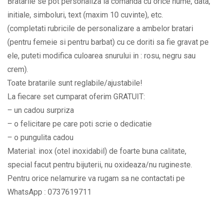
Bratarile se pot personaliza la comanda cu orice nume, data,
gravat
initiale, simboluri, text (maxim 10 cuvinte), etc.
cu
(completati rubricile de personalizare a ambelor bratari
2
(pentru femeie si pentru barbat) cu ce doriti sa fie gravat pe
initiale
ele, puteti modifica culoarea snurului in : rosu, negru sau
la
crem).
alegere
Toate bratarile sunt reglabile/ajustabile!
BPC540
La fiecare set cumparat oferim GRATUIT:
quantity
– un cadou surpriza
– o felicitare pe care poti scrie o dedicatie
– o pungulita cadou
Material: inox (otel inoxidabil) de foarte buna calitate,
special facut pentru bijuterii, nu oxideaza/nu rugineste.
Pentru orice nelamurire va rugam sa ne contactati pe
WhatsApp : 0737619711