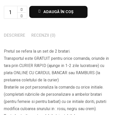
Set
ADAUGĂ ÎN COȘ
de
2
bratari
DESCRIERE
RECENZII (0)
cu
margele
Pretul se refera la un set de 2 bratari.
si
Transportul este GRATUIT pentru orice comanda, oriunde in
initiale
tara prin CURIER RAPID (ajunge in 1-2 zile lucratoare) cu
la
plata ONLINE CU CARDUL BANCAR sau RAMBURS (la
alegere
preluarea coletului de la curier)
BPC673
Bratarile se pot personaliza la comanda cu orice initiale.
quantity
(completati rubricile de personalizare a ambelor bratari
(pentru femeie si pentru barbat) cu ce initiale doriti, puteti
modifica culoarea snurului in : rosu, negru sau crem).