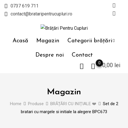
Skip
0737 619 711
to
contact@brataripentrucupluri.ro
content
Acasă
Magazin
Categorii brățări
Despre noi
Contact
0
0,00
lei
Magazin
Home
Produse
BRĂȚĂRI CU INIȚIALE ❤️
Set de 2
bratari cu margele si initiale la alegere BPC673