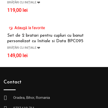
BRĂȚĂRI CU INIȚIALE ❤️
119,00
lei
Adaugă la favorite
Set de 2 bratari pentru cupluri cu banut
personalizat cu Initiale si Data BPC095
ADAUGĂ ÎN COȘ
BRĂȚĂRI CU INIȚIALE ❤️
149,00
lei
Contact
Oradea, Bihor, Romania