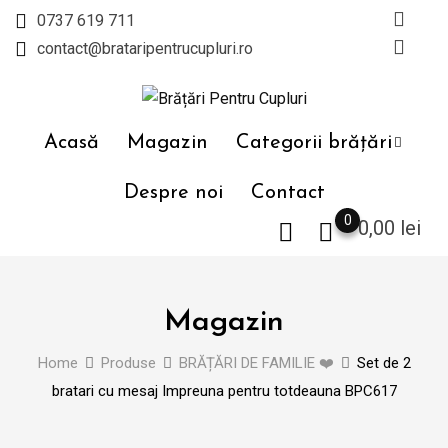
Skip
0737 619 711
to
contact@brataripentrucupluri.ro
content
Acasă
Magazin
Categorii brățări
Despre noi
Contact
0
0,00
lei
Magazin
Home
Produse
BRĂȚĂRI DE FAMILIE ❤️
Set de 2
bratari cu mesaj Impreuna pentru totdeauna BPC617