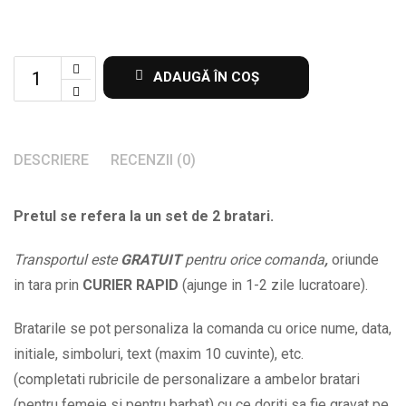
Set
ADAUGĂ ÎN COȘ
de
2
bratari
DESCRIERE
RECENZII (0)
cu
mesaj
Pretul se refera la un set de 2 bratari.
Impreuna
pentru
Transportul este
GRATUIT
pentru orice comanda
,
oriunde
totdeauna
in tara prin
CURIER RAPID
(ajunge in 1-2 zile lucratoare).
BPC617
quantity
Bratarile se pot personaliza la comanda cu orice nume, data,
initiale, simboluri, text (maxim 10 cuvinte), etc.
(completati rubricile de personalizare a ambelor bratari
(pentru femeie si pentru barbat) cu ce doriti sa fie gravat pe