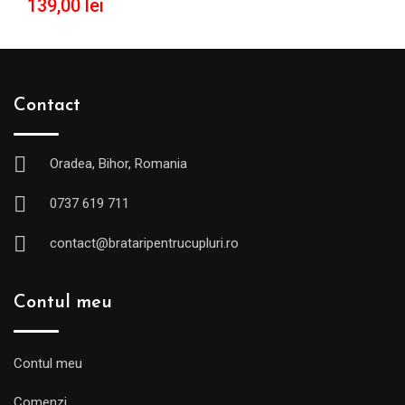
139,00
lei
Contact
Oradea, Bihor, Romania
0737 619 711
contact@brataripentrucupluri.ro
Contul meu
Contul meu
Comenzi