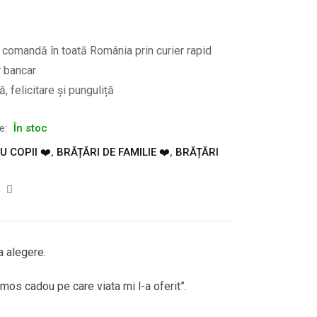
e comandă în toată România prin curier rapid
r bancar
, felicitare și punguliță
te:
În stoc
 COPII ❤️
,
BRĂȚĂRI DE FAMILIE ❤️
,
BRĂȚĂRI
a alegere.
umos cadou pe care viata mi l-a oferit”.