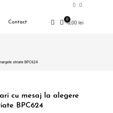
0
Contact
0,00
lei
 margele striate BPC624
ari cu mesaj la alegere
triate BPC624