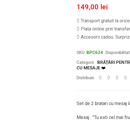
149,00
lei
Transport gratuit la oric
Plata online prin transfe
Accesorii cadou: Surpriză
SKU:
BPC624
Disponibilita
Categorii:
BRĂȚĂRI PENTRU
CU MESAJE ❤️
Distribuie:
Set de 2 bratari cu mesaj l
Mesaj : ”Tu esti cel mai fr