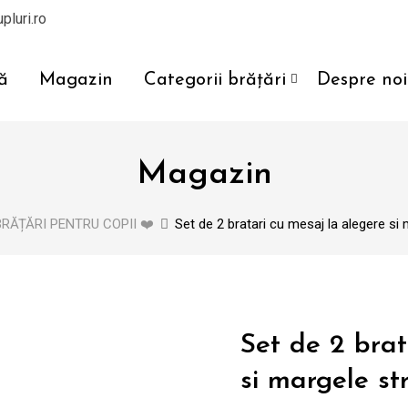
pluri.ro
ă
Magazin
Categorii brățări
Despre noi
Magazin
BRĂȚĂRI PENTRU COPII ❤️
Set de 2 bratari cu mesaj la alegere si
Set de 2 brat
si margele s