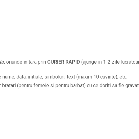
bratari
cu
mesaj
la
alegere
si
margele
da
,
oriunde in tara prin
CURIER RAPID
(ajunge in 1-2 zile lucratoar
striate
BPC624
nume, data, initiale, simboluri, text (maxim 10 cuvinte), etc.
quantity
bratari (pentru femeie si pentru barbat) cu ce doriti sa fie gravat 