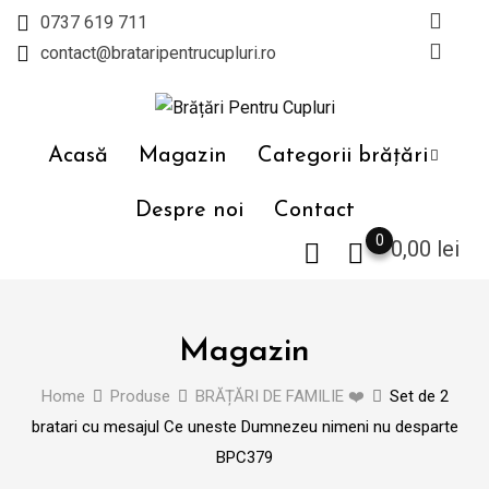
Skip
0737 619 711
to
contact@brataripentrucupluri.ro
content
Acasă
Magazin
Categorii brățări
Despre noi
Contact
0
0,00
lei
Magazin
Home
Produse
BRĂȚĂRI DE FAMILIE ❤️
Set de 2
bratari cu mesajul Ce uneste Dumnezeu nimeni nu desparte
BPC379