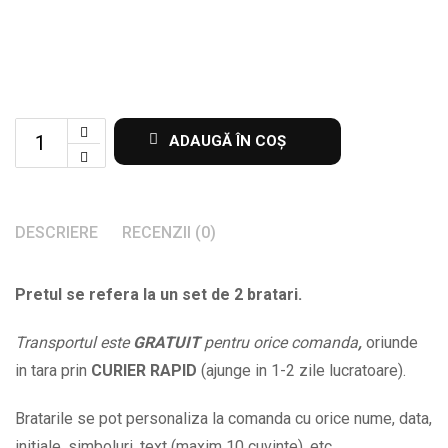
Set
ADAUGĂ ÎN COȘ
de
2
bratari
DESCRIERE
RECENZII (0)
cu
mesajul
Pretul se refera la un set de 2 bratari.
Ce
uneste
Transportul este
GRATUIT
pentru orice comanda
,
oriunde
Dumnezeu
in tara prin
CURIER RAPID
(ajunge in 1-2 zile lucratoare).
nimeni
nu
Bratarile se pot personaliza la comanda cu orice nume, data,
desparte
initiale, simboluri, text (maxim 10 cuvinte), etc.