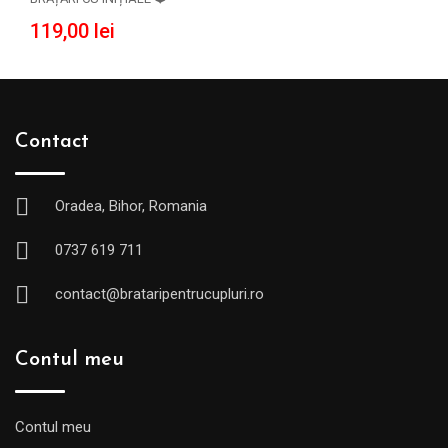
119,00
lei
Contact
Oradea, Bihor, Romania
0737 619 711
contact@brataripentrucupluri.ro
Contul meu
Contul meu