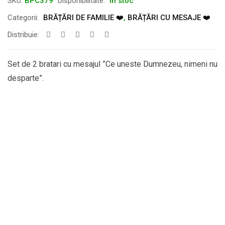
SKU:
BPC379
Disponibilitate:
În stoc
Categorii:
BRĂȚĂRI DE FAMILIE ❤️
,
BRĂȚĂRI CU MESAJE ❤️
Distribuie:
Set de 2 bratari cu mesajul ”Ce uneste Dumnezeu, nimeni nu
desparte”.