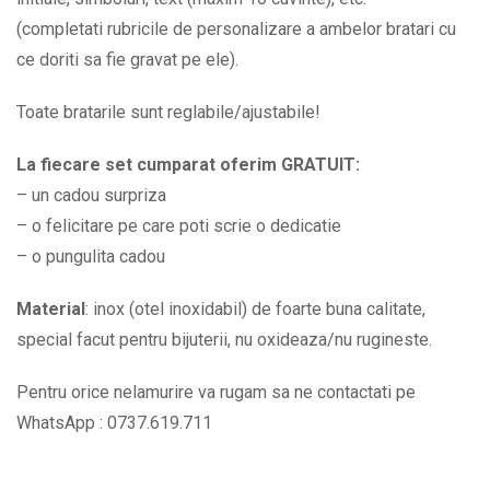
BPC379
(completati rubricile de personalizare a ambelor bratari cu
quantity
ce doriti sa fie gravat pe ele).
Toate bratarile sunt reglabile/ajustabile!
La fiecare set cumparat oferim GRATUIT:
– un cadou surpriza
– o felicitare pe care poti scrie o dedicatie
– o pungulita cadou
Material
: inox (otel inoxidabil) de foarte buna calitate,
special facut pentru bijuterii, nu oxideaza/nu rugineste.
Pentru orice nelamurire va rugam sa ne contactati pe
WhatsApp : 0737.619.711