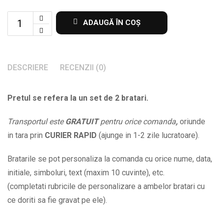
Set
ADAUGĂ ÎN COȘ
de
2
bratari
DESCRIERE
RECENZII (0)
cu
nume
Pretul se refera la un set de 2 bratari.
la
alegere
Transportul este
GRATUIT
pentru orice comanda
,
oriunde
BPC405
in tara prin
CURIER RAPID
(ajunge in 1-2 zile lucratoare).
quantity
Bratarile se pot personaliza la comanda cu orice nume, data,
initiale, simboluri, text (maxim 10 cuvinte), etc.
(completati rubricile de personalizare a ambelor bratari cu
ce doriti sa fie gravat pe ele).