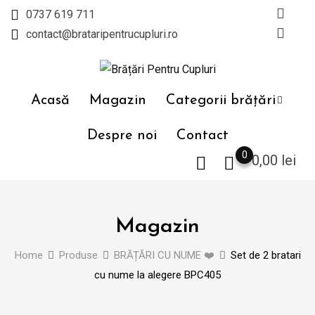
Skip
0737 619 711
to
contact@brataripentrucupluri.ro
content
Acasă
Magazin
Categorii brățări
Despre noi
Contact
0
0,00
lei
Magazin
Home
Produse
BRĂȚĂRI CU NUME ❤️
Set de 2 bratari
cu nume la alegere BPC405