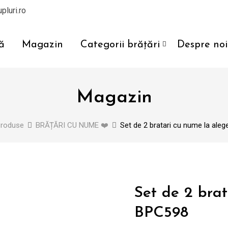
pluri.ro
ă
Magazin
Categorii brățări
Despre noi
Magazin
roduse
BRĂȚĂRI CU NUME ❤️
Set de 2 bratari cu nume la ale
Set de 2 brat
BPC598