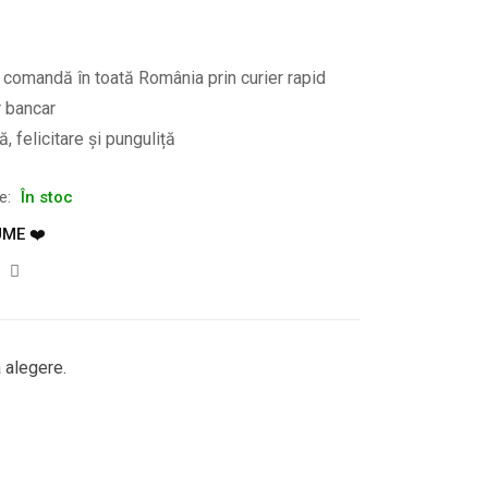
e comandă în toată România prin curier rapid
r bancar
, felicitare și punguliță
te:
În stoc
UME ❤️
 alegere.