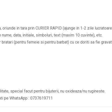
nume
la
alegere
BPC598
oriunde in tara prin CURIER RAPID (ajunge in 1-2 zile lucratoare
quantity
nume, data, initiale, simboluri, text (maxim 10 cuvinte), etc.
bratari (pentru femeie si pentru barbat) cu ce doriti sa fie gravat 
litate, special facut pentru bijuterii, nu oxideaza/nu rugineste.
tati pe WhatsApp : 0737619711