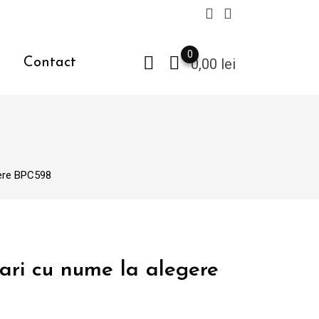
0
Contact
0,00
lei
gere BPC598
ari cu nume la alegere