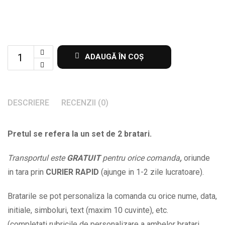
Set
ADAUGĂ ÎN COȘ
de
2
bratari
DESCRIERE
RECENZII (0)
cu
nume
Pretul se refera la un set de 2 bratari.
la
alegere
Transportul este
GRATUIT
pentru orice comanda
,
oriunde
si
in tara prin
CURIER RAPID
(ajunge in 1-2 zile lucratoare).
margelute
aurii
Bratarile se pot personaliza la comanda cu orice nume, data,
si
initiale, simboluri, text (maxim 10 cuvinte), etc.
negre
(completati rubricile de personalizare a ambelor bratari