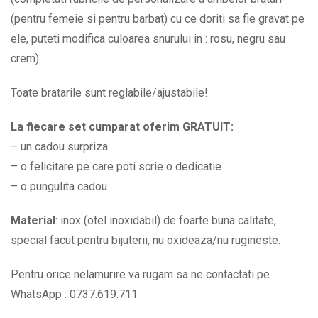
BPC530
(pentru femeie si pentru barbat) cu ce doriti sa fie gravat pe
quantity
ele, puteti modifica culoarea snurului in : rosu, negru sau
crem).
Toate bratarile sunt reglabile/ajustabile!
La fiecare set cumparat oferim GRATUIT:
– un cadou surpriza
– o felicitare pe care poti scrie o dedicatie
– o pungulita cadou
Material
: inox (otel inoxidabil) de foarte buna calitate,
special facut pentru bijuterii, nu oxideaza/nu rugineste.
Pentru orice nelamurire va rugam sa ne contactati pe
WhatsApp : 0737.619.711