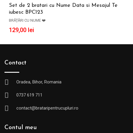
Set de 2 bratari cu Nume Data si Mesajul Te
iubesc BPC123
ADAUGĂ ÎN COȘ
BRĂȚĂRI CU NUME ❤️
129,00
lei
Contact
Oradea, Bihor, Romania
0737 619 711
contact@brataripentrucupluri.ro
Contul meu