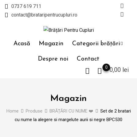
Skip
0737 619 711
to
contact@brataripentrucupluri.ro
content
Acasă
Magazin
Categorii brățări
Despre noi
Contact
0
0,00
lei
Magazin
Home
Produse
BRĂȚĂRI CU NUME ❤️
Set de 2 bratari
cu nume la alegere si margelute aurii si negre BPC530