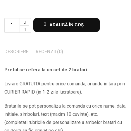
Set
ADAUGĂ ÎN COȘ
de
2
bratari
DESCRIERE
RECENZII (0)
cu
pictograma
Pretul se refera la un set de 2 bratari.
Pomul
Vietii
Livrare GRATUITA pentru orice comanda, oriunde in tara prin
BPC257
CURIER RAPID (in 1-2 zile lucratoare).
quantity
Bratarile se pot personaliza la comanda cu orice nume, data,
initiale, simboluri, text (maxim 10 cuvinte), etc.
(completati rubricile de personalizare a ambelor bratari cu
ce doriti sa fie gravat pe ele).