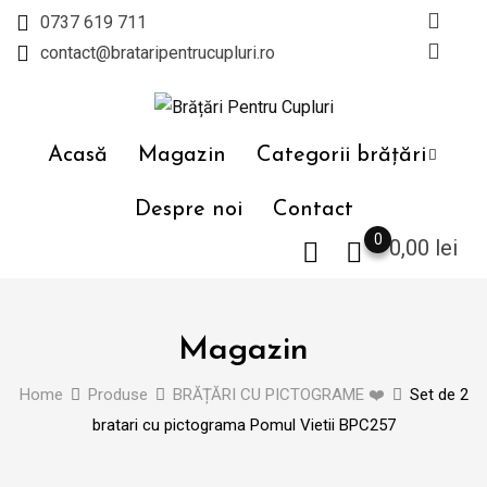
Skip
0737 619 711
to
contact@brataripentrucupluri.ro
content
Acasă
Magazin
Categorii brățări
Despre noi
Contact
0
0,00
lei
Magazin
Home
Produse
BRĂȚĂRI CU PICTOGRAME ❤️
Set de 2
bratari cu pictograma Pomul Vietii BPC257