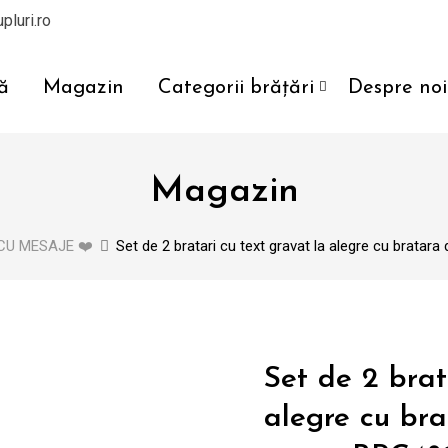
pluri.ro
ă
Magazin
Categorii brățări
Despre noi
Magazin
CU MESAJE ❤️
Set de 2 bratari cu text gravat la alegre cu bratar
Set de 2 brat
alegre cu bra