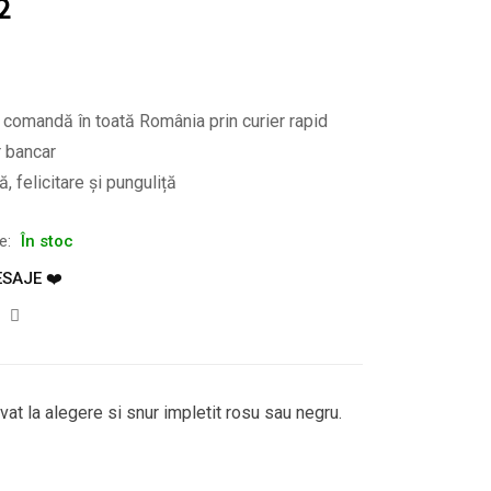
2
e comandă în toată România prin curier rapid
r bancar
, felicitare și punguliță
te:
În stoc
SAJE ❤️
avat la alegere si snur impletit rosu sau negru.