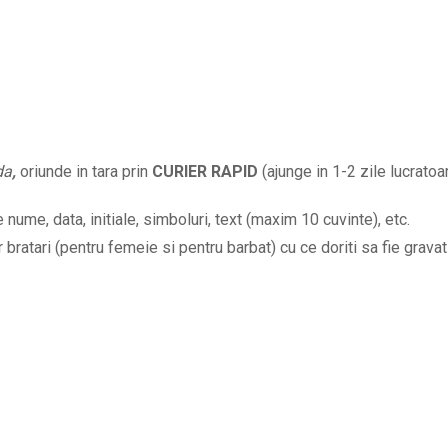
cu
text
gravat
la
alegre
cu
da
,
oriunde in tara prin
CURIER RAPID
(ajunge in 1-2 zile lucratoar
bratara
din
nume, data, initiale, simboluri, text (maxim 10 cuvinte), etc.
snur
bratari (pentru femeie si pentru barbat) cu ce doriti sa fie gravat 
rosu
sau
negru
BPC482
quantity