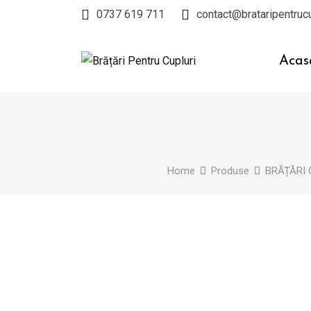
Skip
0737 619 711
contact@brataripentrucu
to
content
Acas
Home
Produse
BRĂȚĂRI 