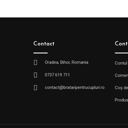
Contact
Cont
Oradea, Bihor, Romania
Contul
0737 619 711
Comen
contact@brataripentrucupluri.ro
Coș de
Produs