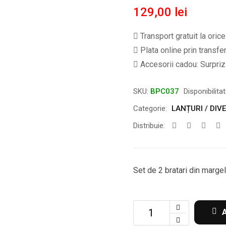
129,00
lei
Transport gratuit la oric
Plata online prin transfe
Accesorii cadou: Surpriză
SKU:
BPC037
Disponibilita
Categorie:
LANȚURI / DIVE
Distribuie:
Set de 2 bratari din margele
Set
de