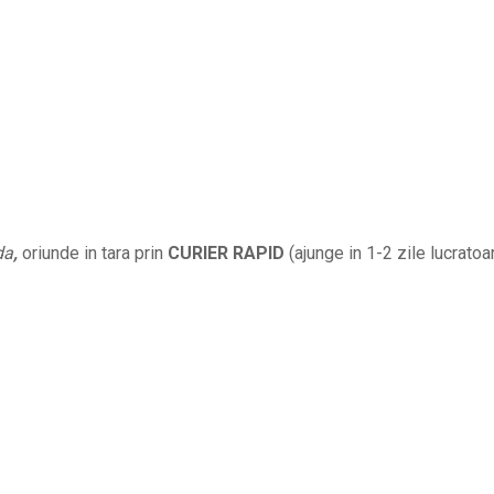
2
bratari
din
margele
fatetate
albe
cu
auriu
da
,
oriunde in tara prin
CURIER RAPID
(ajunge in 1-2 zile lucratoar
BPC037
quantity