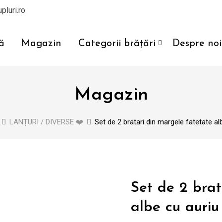
pluri.ro
ă
Magazin
Categorii brățări
Despre noi
Magazin
LANȚURI / DIVERSE ❤️
Set de 2 bratari din margele fatetate a
Set de 2 brat
albe cu auri