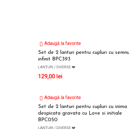
Adaugă la favorite
Set de 2 lanturi pentru cupluri cu semnu
infinit BPC393
ADAUGĂ ÎN COȘ
LANȚURI / DIVERSE ❤️
129,00
lei
Adaugă la favorite
Set de 2 lanturi pentru cupluri cu inima
despicata gravata cu Love si initiale
ADAUGĂ ÎN COȘ
BPC050
LANȚURI / DIVERSE ❤️