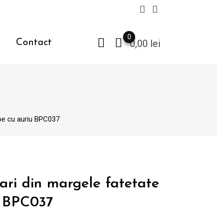
0
Contact
0,00
lei
lbe cu auriu BPC037
ari din margele fatetate
u BPC037