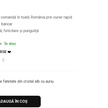
e comandă în toată România prin curier rapid
r bancar
, felicitare și punguliță
te:
În stoc
RSE ❤️
 fatetate din cristal alb cu auriu.
ADAUGĂ ÎN COȘ