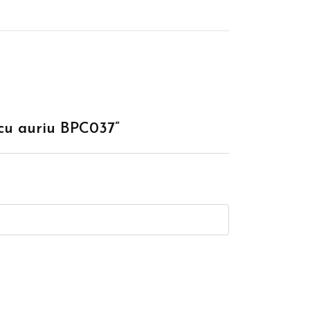
 cu auriu BPC037”