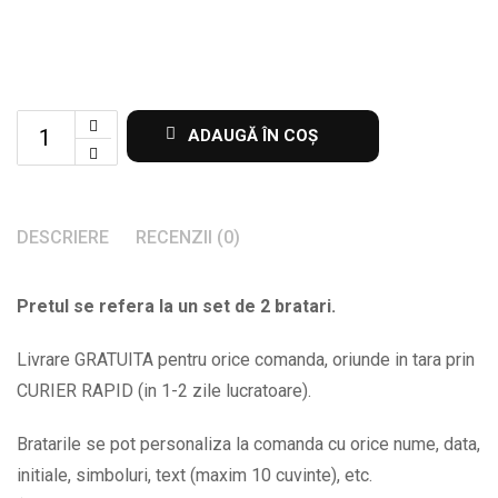
Set
ADAUGĂ ÎN COȘ
de
2
bratari
DESCRIERE
RECENZII (0)
gravate
cu
Pretul se refera la un set de 2 bratari.
mesaj
la
Livrare GRATUITA pentru orice comanda, oriunde in tara prin
alegere
CURIER RAPID (in 1-2 zile lucratoare).
BPC150
quantity
Bratarile se pot personaliza la comanda cu orice nume, data,
initiale, simboluri, text (maxim 10 cuvinte), etc.