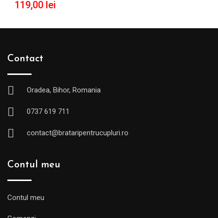
119,00
lei
Contact
Oradea, Bihor, Romania
0737 619 711
contact@brataripentrucupluri.ro
Contul meu
Contul meu