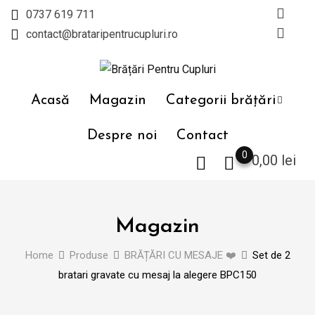
Skip
0737 619 711
to
contact@brataripentrucupluri.ro
content
Acasă
Magazin
Categorii brățări
Despre noi
Contact
0
0,00
lei
Magazin
Home
Produse
BRĂȚĂRI CU MESAJE ❤️
Set de 2
bratari gravate cu mesaj la alegere BPC150