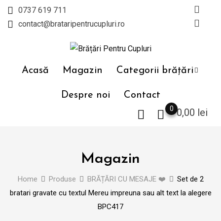
Skip
0737 619 711
to
contact@brataripentrucupluri.ro
content
Acasă
Magazin
Categorii brățări
Despre noi
Contact
0
0,00
lei
Magazin
Home
Produse
BRĂȚĂRI CU MESAJE ❤️
Set de 2
bratari gravate cu textul Mereu impreuna sau alt text la alegere
BPC417