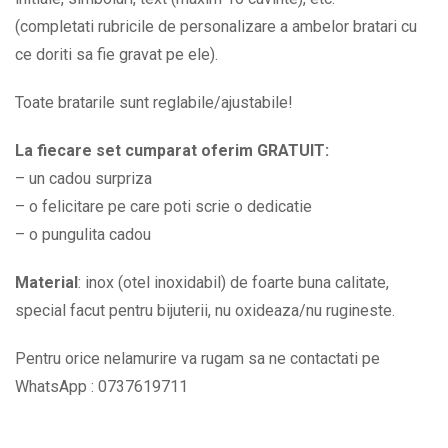
la
(completati rubricile de personalizare a ambelor bratari cu
alegere
ce doriti sa fie gravat pe ele).
BPC417
Toate bratarile sunt reglabile/ajustabile!
quantity
La fiecare set cumparat oferim GRATUIT:
– un cadou surpriza
– o felicitare pe care poti scrie o dedicatie
– o pungulita cadou
Material
: inox (otel inoxidabil) de foarte buna calitate,
special facut pentru bijuterii, nu oxideaza/nu rugineste.
Pentru orice nelamurire va rugam sa ne contactati pe
WhatsApp : 0737619711