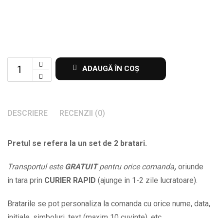
Set
ADAUGĂ ÎN COȘ
de
2
bratari
DESCRIERE
RECENZII (0)
gravate
cu
Pretul se refera la un set de 2 bratari.
textul
Mereu
Transportul este
GRATUIT
pentru orice comanda
,
oriunde
impreuna
in tara prin
CURIER RAPID
(ajunge in 1-2 zile lucratoare).
sau
alt
Bratarile se pot personaliza la comanda cu orice nume, data,
text
initiale, simboluri, text (maxim 10 cuvinte), etc.