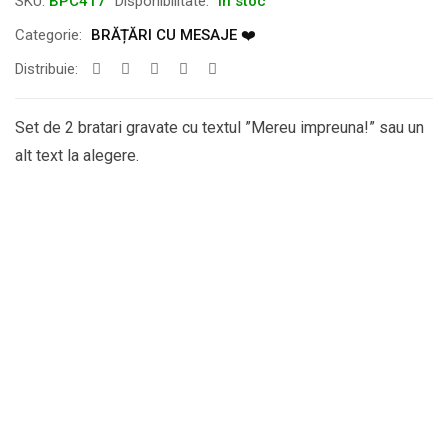
SKU:
BPC417
Disponibilitate:
În stoc
Categorie:
BRĂȚĂRI CU MESAJE ❤️
Distribuie:
Set de 2 bratari gravate cu textul ”Mereu impreuna!” sau un
alt text la alegere.