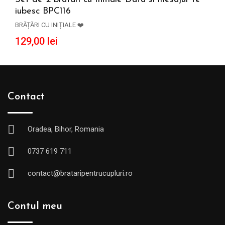
iubesc BPC116
ADAUGĂ ÎN COȘ
BRĂȚĂRI CU INIȚIALE ❤️
129,00
lei
Contact
Oradea, Bihor, Romania
0737 619 711
contact@brataripentrucupluri.ro
Contul meu