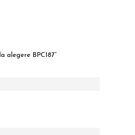
 la alegere BPC187”