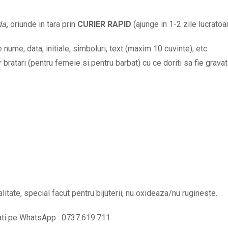
da
,
oriunde in tara prin
CURIER RAPID
(ajunge in 1-2 zile lucratoar
nume, data, initiale, simboluri, text (maxim 10 cuvinte), etc.
bratari (pentru femeie si pentru barbat) cu ce doriti sa fie gravat 
alitate, special facut pentru bijuterii, nu oxideaza/nu rugineste.
tati pe WhatsApp : 0737.619.711