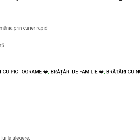
mânia prin curier rapid
iță
I CU PICTOGRAME ❤️
,
BRĂȚĂRI DE FAMILIE ❤️
,
BRĂȚĂRI CU N
lui la alegere.