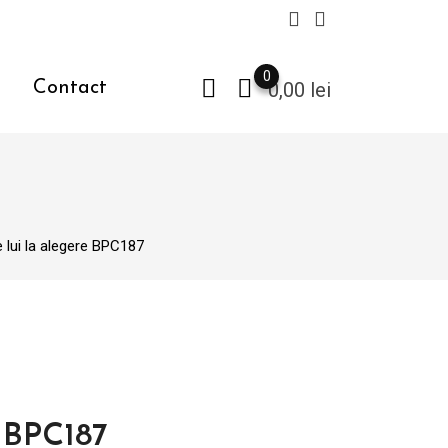
0
Contact
0,00
lei
 lui la alegere BPC187
e BPC187