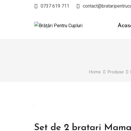
Skip
0737 619 711
contact@brataripentrucu
to
content
Acas
Home
Produse
Set de 2 bratari Mama 