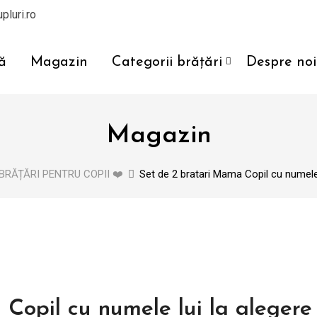
pluri.ro
ă
Magazin
Categorii brățări
Despre noi
Magazin
BRĂȚĂRI PENTRU COPII ❤️
Set de 2 bratari Mama Copil cu numele
Copil cu numele lui la aleger