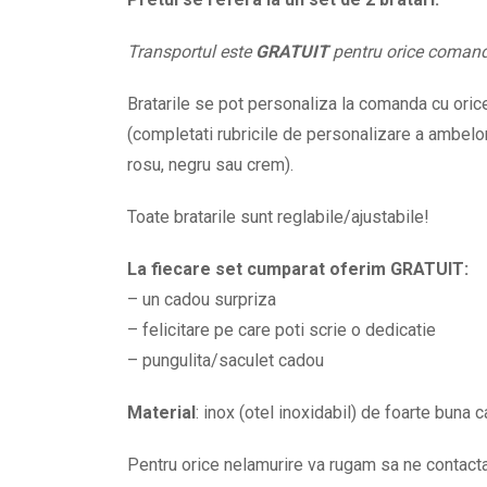
numele
Transportul este
GRATUIT
pentru orice coman
lui
la
Bratarile se pot personaliza la comanda cu orice 
alegere
(completati rubricile de personalizare a ambelor 
BPC187
rosu, negru sau crem).
quantity
Toate bratarile sunt reglabile/ajustabile!
La fiecare set cumparat oferim GRATUIT:
– un cadou surpriza
– felicitare pe care poti scrie o dedicatie
– pungulita/saculet cadou
Material
: inox (otel inoxidabil) de foarte buna c
Pentru orice nelamurire va rugam sa ne contac