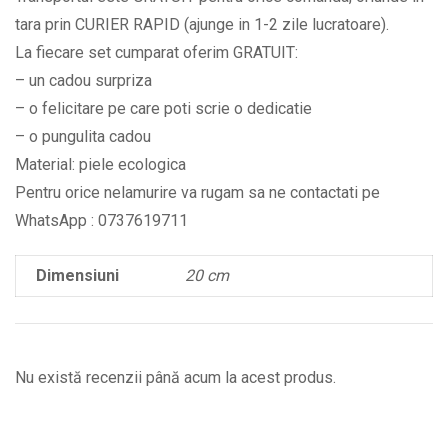
si
tara prin CURIER RAPID (ajunge in 1-2 zile lucratoare).
albastru
La fiecare set cumparat oferim GRATUIT:
deschis
– un cadou surpriza
BPC553
– o felicitare pe care poti scrie o dedicatie
quantity
– o pungulita cadou
Material: piele ecologica
Pentru orice nelamurire va rugam sa ne contactati pe
WhatsApp : 0737619711
Dimensiuni
20 cm
Nu există recenzii până acum la acest produs.