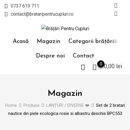
Skip
0737 619 711
to
contact@brataripentrucupluri.ro
content
Acasă
Magazin
Categorii brățări
Despre noi
Contact
0
0,00
lei
Magazin
Home
Produse
LANȚURI / DIVERSE ❤️
Set de 2 bratari
nautice din piele ecologica rosie si albastru deschis BPC553