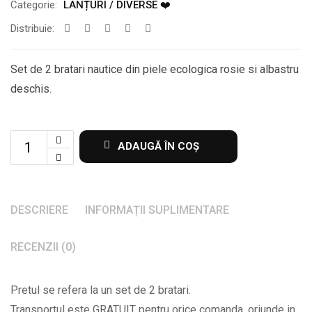
Categorie:
LANȚURI / DIVERSE ❤️
Distribuie:
Set de 2 bratari nautice din piele ecologica rosie si albastru
deschis.
Set
ADAUGĂ ÎN COȘ
de
2
bratari
DESCRIERE
INFORMAȚII SUPLIMENTARE
nautice
din
RECENZII (0)
piele
ecologica
Pretul se refera la un set de 2 bratari.
rosie
Transportul este GRATUIT pentru orice comanda, oriunde in