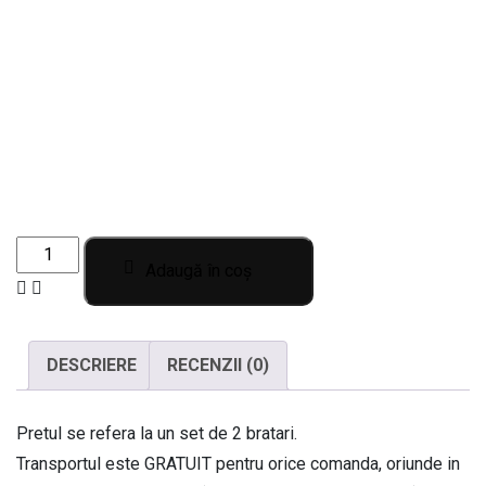
Set
Adaugă în coș
de
2
bratari
DESCRIERE
RECENZII (0)
pentru
cei
dragi
Pretul se refera la un set de 2 bratari.
cu
Transportul este GRATUIT pentru orice comanda, oriunde in