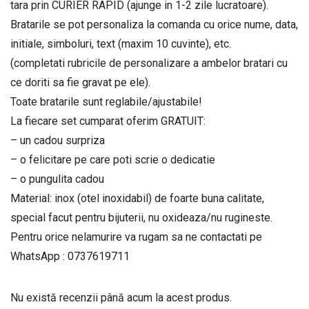
initiale
tara prin CURIER RAPID (ajunge in 1-2 zile lucratoare).
si
Bratarile se pot personaliza la comanda cu orice nume, data,
data
initiale, simboluri, text (maxim 10 cuvinte), etc.
la
(completati rubricile de personalizare a ambelor bratari cu
alegere
ce doriti sa fie gravat pe ele).
cu
Toate bratarile sunt reglabile/ajustabile!
mesajul
La fiecare set cumparat oferim GRATUIT:
Mereu
– un cadou surpriza
impreuna
– o felicitare pe care poti scrie o dedicatie
BPC334
– o pungulita cadou
quantity
Material: inox (otel inoxidabil) de foarte buna calitate,
special facut pentru bijuterii, nu oxideaza/nu rugineste.
Pentru orice nelamurire va rugam sa ne contactati pe
WhatsApp : 0737619711
Nu există recenzii până acum la acest produs.