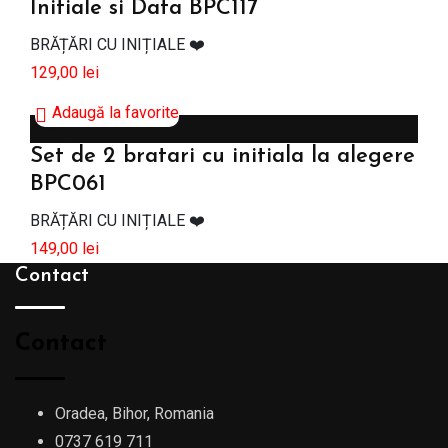
Initiale si Data BPC117
BRĂȚĂRI CU INIȚIALE ❤️
129,00
lei
Adaugă la favorite
Adaugă în coș
Set de 2 bratari cu initiala la alegere
BPC061
BRĂȚĂRI CU INIȚIALE ❤️
149,00
lei
Contact
Contact
Oradea, Bihor, Romania
0737 619 711