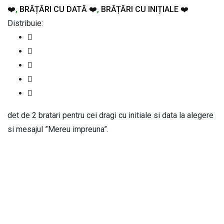
❤️
,
BRĂȚĂRI CU DATĂ ❤️
,
BRĂȚĂRI CU INIȚIALE ❤️
Distribuie:
det de 2 bratari pentru cei dragi cu initiale si data la alegere
si mesajul ”Mereu impreuna”.