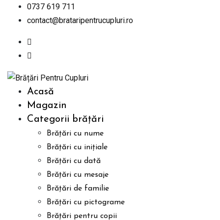
Skip
0737 619 711
to
contact@brataripentrucupluri.ro
content
Acasă
Magazin
Categorii brățări
Brățări cu nume
Brățări cu inițiale
Brățări cu dată
Brățări cu mesaje
Brățări de familie
Brățări cu pictograme
Brățări pentru copii