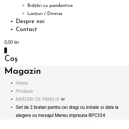
Brățări cu pandantive
Lanțuri / Diverse
Despre noi
Contact
0,00
lei
0
Coș
Magazin
Home
Produse
BRĂȚĂRI DE FAMILIE ❤️
Set de 2 bratari pentru cei dragi cu initiale si data la
alegere cu mesajul Mereu impreuna BPC334