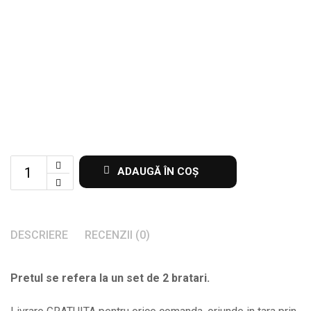
Set
ADAUGĂ ÎN COȘ
de
2
bratari
DESCRIERE
RECENZII (0)
pentru
cupluri
Pretul se refera la un set de 2 bratari.
cu
banut