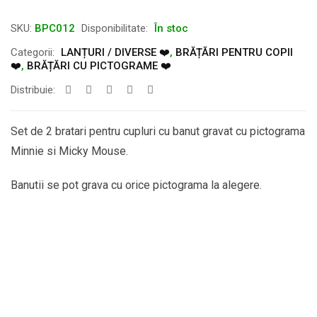
SKU:
BPC012
Disponibilitate:
În stoc
Categorii:
LANȚURI / DIVERSE ❤️
,
BRĂȚĂRI PENTRU COPII
❤️
,
BRĂȚĂRI CU PICTOGRAME ❤️
Distribuie:
Set de 2 bratari pentru cupluri cu banut gravat cu pictograma
Minnie si Micky Mouse.
Banutii se pot grava cu orice pictograma la alegere.