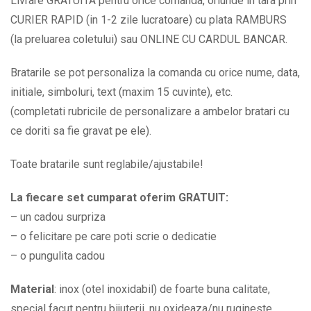
Livrare GRATUITA pentru orice comanda, oriunde in tara prin
gravat
CURIER RAPID (in 1-2 zile lucratoare) cu plata RAMBURS
cu
(la preluarea coletului) sau ONLINE CU CARDUL BANCAR.
pictograma
Minnie
Bratarile se pot personaliza la comanda cu orice nume, data,
si
initiale, simboluri, text (maxim 15 cuvinte), etc.
Micky
(completati rubricile de personalizare a ambelor bratari cu
Mouse
ce doriti sa fie gravat pe ele).
BPC012
Toate bratarile sunt reglabile/ajustabile!
quantity
La fiecare set cumparat oferim GRATUIT:
– un cadou surpriza
– o felicitare pe care poti scrie o dedicatie
– o pungulita cadou
Material
: inox (otel inoxidabil) de foarte buna calitate,
special facut pentru bijuterii, nu oxideaza/nu rugineste.