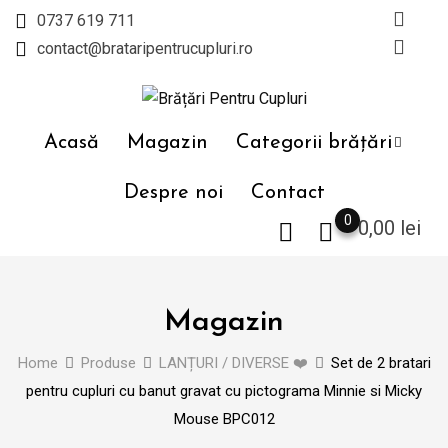
Skip
0737 619 711
to
contact@brataripentrucupluri.ro
content
Acasă
Magazin
Categorii brățări
Despre noi
Contact
0
0,00
lei
Magazin
Home
Produse
LANȚURI / DIVERSE ❤️
Set de 2 bratari
pentru cupluri cu banut gravat cu pictograma Minnie si Micky
Mouse BPC012