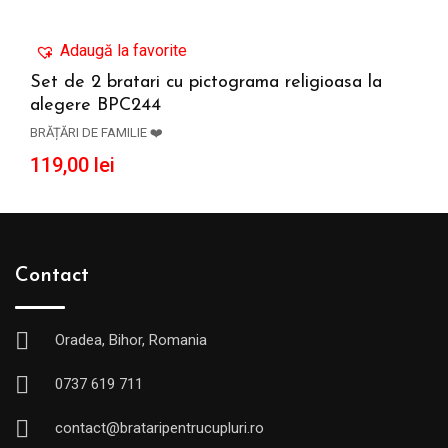
Adaugă la favorite
Set de 2 bratari cu pictograma religioasa la
alegere BPC244
ADAUGĂ ÎN COȘ
BRĂȚĂRI DE FAMILIE ❤️
119,00
lei
Contact
Oradea, Bihor, Romania
0737 619 711
contact@brataripentrucupluri.ro