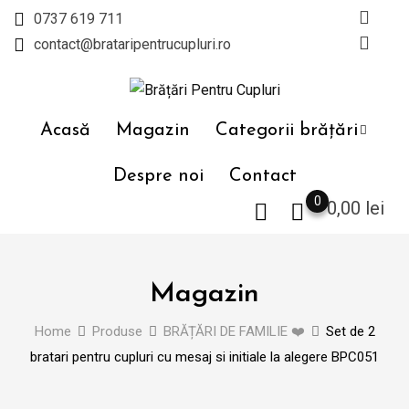
Skip
0737 619 711
to
contact@brataripentrucupluri.ro
content
Acasă
Magazin
Categorii brățări
Despre noi
Contact
0
0,00
lei
Magazin
Home
Produse
BRĂȚĂRI DE FAMILIE ❤️
Set de 2
bratari pentru cupluri cu mesaj si initiale la alegere BPC051