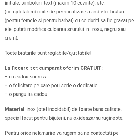
initiale, simboluri, text (maxim 10 cuvinte), etc.
quantity
(completati rubricile de personalizare a ambelor bratari
(pentru femeie si pentru barbat) cu ce doriti sa fie gravat pe
ele, puteti modifica culoarea snurului in : rosu, negru sau
crem).
Toate bratarile sunt reglabile/ajustabile!
La fiecare set cumparat oferim GRATUIT:
– un cadou surpriza
– o felicitare pe care poti scrie o dedicatie
– o pungulita cadou
Material
: inox (otel inoxidabil) de foarte buna calitate,
special facut pentru bijuterii, nu oxideaza/nu rugineste.
Pentru orice nelamurire va rugam sa ne contactati pe