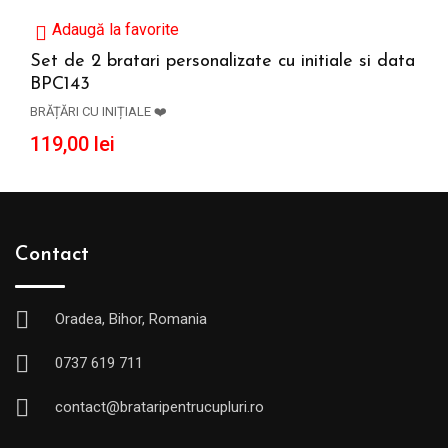
Adaugă la favorite
Set de 2 bratari personalizate cu initiale si data
BPC143
ADAUGĂ ÎN COȘ
BRĂȚĂRI CU INIȚIALE ❤️
119,00
lei
Contact
Oradea, Bihor, Romania
0737 619 711
contact@brataripentrucupluri.ro