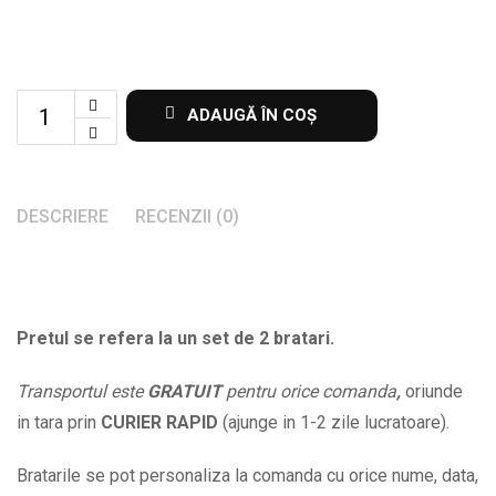
Set
ADAUGĂ ÎN COȘ
de
2
bratari
DESCRIERE
RECENZII (0)
pentru
cupluri
cu
mesaj
Pretul se refera la un set de 2 bratari.
si
initiale
Transportul este
GRATUIT
pentru orice comanda
,
oriunde
la
in tara prin
CURIER RAPID
(ajunge in 1-2 zile lucratoare).
alegere
Bratarile se pot personaliza la comanda cu orice nume, data,
BPC051