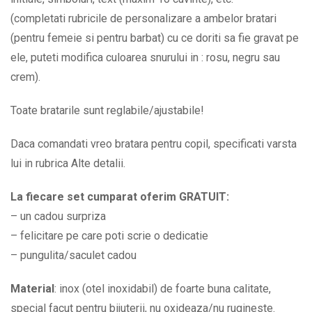
the
(completati rubricile de personalizare a ambelor bratari
moon
(pentru femeie si pentru barbat) cu ce doriti sa fie gravat pe
and
ele, puteti modifica culoarea snurului in : rosu, negru sau
back
crem).
BPC555
Toate bratarile sunt reglabile/ajustabile!
quantity
Daca comandati vreo bratara pentru copil, specificati varsta
lui in rubrica Alte detalii.
La fiecare set cumparat oferim GRATUIT:
– un cadou surpriza
– felicitare pe care poti scrie o dedicatie
– pungulita/saculet cadou
Material
: inox (otel inoxidabil) de foarte buna calitate,
special facut pentru bijuterii, nu oxideaza/nu rugineste.