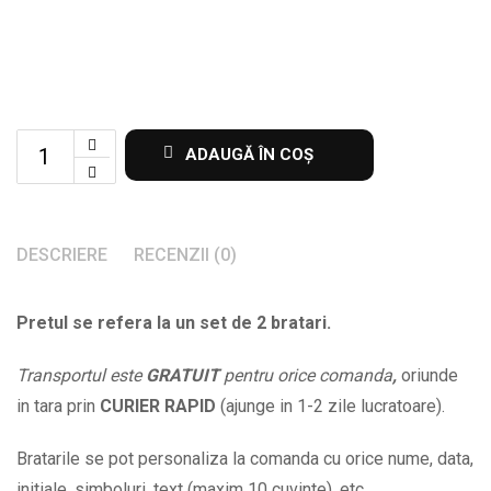
Set
ADAUGĂ ÎN COȘ
de
2
bratari
DESCRIERE
RECENZII (0)
pentru
cupluri
Pretul se refera la un set de 2 bratari.
cu
mesajul
Transportul este
GRATUIT
pentru orice comanda
,
oriunde
I
in tara prin
CURIER RAPID
(ajunge in 1-2 zile lucratoare).
love
you
Bratarile se pot personaliza la comanda cu orice nume, data,
to
initiale, simboluri, text (maxim 10 cuvinte), etc.