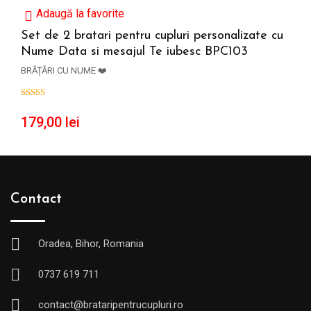
Adaugă la favorite
Set de 2 bratari pentru cupluri personalizate cu
Nume Data si mesajul Te iubesc BPC103
ADAUGĂ ÎN COȘ
BRĂȚĂRI CU NUME ❤️
179,00
lei
Contact
Oradea, Bihor, Romania
0737 619 711
contact@brataripentrucupluri.ro