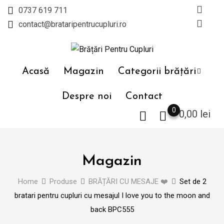
Skip
0737 619 711
to
contact@brataripentrucupluri.ro
content
Acasă
Magazin
Categorii brățări
Despre noi
Contact
0
0,00
lei
Magazin
Home
Produse
BRĂȚĂRI CU MESAJE ❤️
Set de 2
bratari pentru cupluri cu mesajul I love you to the moon and
back BPC555