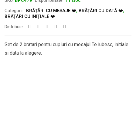
SKU:
BPC479
Disponibilitate:
În stoc
Categorii:
BRĂȚĂRI CU MESAJE ❤️
,
BRĂȚĂRI CU DATĂ ❤️
,
BRĂȚĂRI CU INIȚIALE ❤️
Distribuie:
Set de 2 bratari pentru cupluri cu mesajul Te iubesc, initiale
si data la alegere.