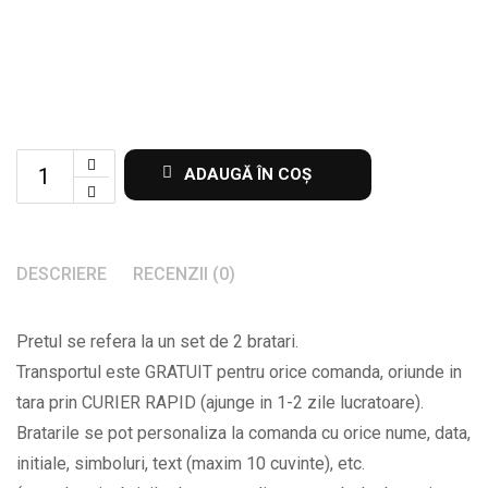
Set
ADAUGĂ ÎN COȘ
de
2
bratari
DESCRIERE
RECENZII (0)
pentru
cupluri
Pretul se refera la un set de 2 bratari.
cu
Transportul este GRATUIT pentru orice comanda, oriunde in
mesajul
tara prin CURIER RAPID (ajunge in 1-2 zile lucratoare).
Te
Bratarile se pot personaliza la comanda cu orice nume, data,
iubesc
initiale, simboluri, text (maxim 10 cuvinte), etc.
initiale