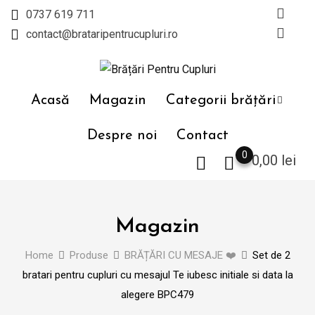
Skip
0737 619 711
to
contact@brataripentrucupluri.ro
content
Acasă
Magazin
Categorii brățări
Despre noi
Contact
0
0,00
lei
Magazin
Home
Produse
BRĂȚĂRI CU MESAJE ❤️
Set de 2
bratari pentru cupluri cu mesajul Te iubesc initiale si data la
alegere BPC479