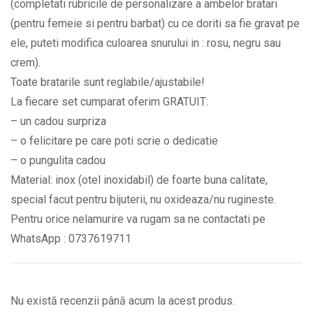
(completati rubricile de personalizare a ambelor bratari
si
(pentru femeie si pentru barbat) cu ce doriti sa fie gravat pe
data
ele, puteti modifica culoarea snurului in : rosu, negru sau
la
crem).
alegere
Toate bratarile sunt reglabile/ajustabile!
BPC479
La fiecare set cumparat oferim GRATUIT:
quantity
– un cadou surpriza
– o felicitare pe care poti scrie o dedicatie
– o pungulita cadou
Material: inox (otel inoxidabil) de foarte buna calitate,
special facut pentru bijuterii, nu oxideaza/nu rugineste.
Pentru orice nelamurire va rugam sa ne contactati pe
WhatsApp : 0737619711
Nu există recenzii până acum la acest produs.