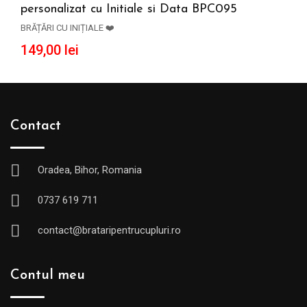
personalizat cu Initiale si Data BPC095
ADAUGĂ ÎN COȘ
BRĂȚĂRI CU INIȚIALE ❤️
149,00
lei
Contact
Oradea, Bihor, Romania
0737 619 711
contact@brataripentrucupluri.ro
Contul meu