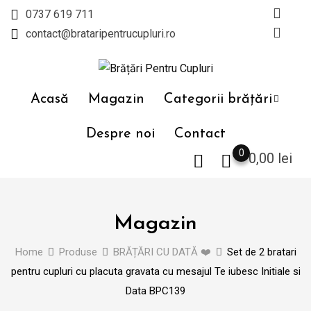
Skip
0737 619 711
to
contact@brataripentrucupluri.ro
content
Acasă
Magazin
Categorii brățări
Despre noi
Contact
0
0,00
lei
Magazin
Home
Produse
BRĂȚĂRI CU DATĂ ❤️
Set de 2 bratari
pentru cupluri cu placuta gravata cu mesajul Te iubesc Initiale si
Data BPC139