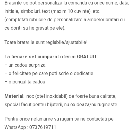
mesajul
Bratarile se pot personaliza la comanda cu orice nume, data,
Te
initiale, simboluri, text (maxim 10 cuvinte), etc.
iubesc
(completati rubricile de personalizare a ambelor bratari cu
Initiale
ce doriti sa fie gravat pe ele).
si
Toate bratarile sunt reglabile/ajustabile!
Data
BPC139
La fiecare set cumparat oferim GRATUIT:
quantity
– un cadou surpriza
– o felicitare pe care poti scrie o dedicatie
– o pungulita cadou
Material
: inox (otel inoxidabil) de foarte buna calitate,
special facut pentru bijuterii, nu oxideaza/nu rugineste.
Pentru orice nelamurire va rugam sa ne contactati pe
WhatsApp : 0737619711