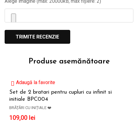
Alege imagine (max: 20000kB, max fișiere: 2)
Produse asemănătoare
Adaugă la favorite
Set de 2 bratari pentru cupluri cu infinit si
initiale BPC004
ADAUGĂ ÎN COȘ
BRĂȚĂRI CU INIȚIALE ❤️
109,00
lei