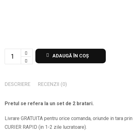
Set
ADAUGĂ ÎN COȘ
de
2
bratari
DESCRIERE
RECENZII (0)
pentru
cupluri
Pretul se refera la un set de 2 bratari.
cu
placuta
Livrare GRATUITA pentru orice comanda, oriunde in tara prin
gravata
CURIER RAPID (in 1-2 zile lucratoare).
cu