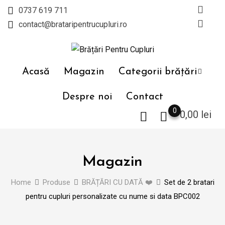
Skip
0737 619 711
to
contact@brataripentrucupluri.ro
content
Acasă
Magazin
Categorii brățări
Despre noi
Contact
0
0,00
lei
Magazin
Home
Produse
BRĂȚĂRI CU DATĂ ❤️
Set de 2 bratari
pentru cupluri personalizate cu nume si data BPC002