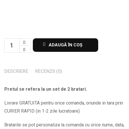
Set
ADAUGĂ ÎN COȘ
de
2
bratari
DESCRIERE
RECENZII (0)
pentru
cupluri
Pretul se refera la un set de 2 bratari.
personalizate
cu
Livrare GRATUITA pentru orice comanda, oriunde in tara prin
nume
CURIER RAPID (in 1-2 zile lucratoare).
si
data
Bratarile se pot personaliza la comanda cu orice nume, data,