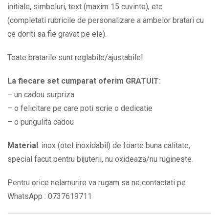
BPC002
initiale, simboluri, text (maxim 15 cuvinte), etc.
quantity
(completati rubricile de personalizare a ambelor bratari cu
ce doriti sa fie gravat pe ele).
Toate bratarile sunt reglabile/ajustabile!
La fiecare set cumparat oferim GRATUIT:
– un cadou surpriza
– o felicitare pe care poti scrie o dedicatie
– o pungulita cadou
Material
: inox (otel inoxidabil) de foarte buna calitate,
special facut pentru bijuterii, nu oxideaza/nu rugineste.
Pentru orice nelamurire va rugam sa ne contactati pe
WhatsApp : 0737619711