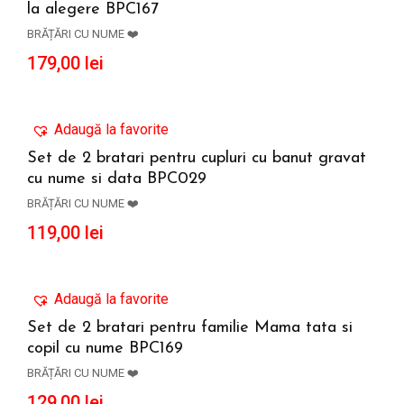
la alegere BPC167
ADAUGĂ ÎN COȘ
BRĂȚĂRI CU NUME ❤️
179,00
lei
Adaugă la favorite
Set de 2 bratari pentru cupluri cu banut gravat
cu nume si data BPC029
ADAUGĂ ÎN COȘ
BRĂȚĂRI CU NUME ❤️
119,00
lei
Adaugă la favorite
Set de 2 bratari pentru familie Mama tata si
copil cu nume BPC169
ADAUGĂ ÎN COȘ
BRĂȚĂRI CU NUME ❤️
129,00
lei