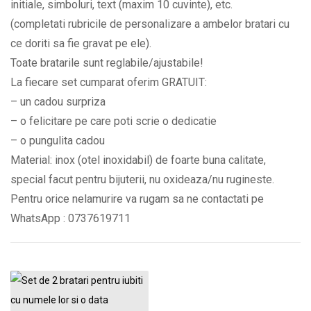
initiale, simboluri, text (maxim 10 cuvinte), etc.
o
(completati rubricile de personalizare a ambelor bratari cu
data
ce doriti sa fie gravat pe ele).
importanta
Toate bratarile sunt reglabile/ajustabile!
BPC329
La fiecare set cumparat oferim GRATUIT:
quantity
– un cadou surpriza
– o felicitare pe care poti scrie o dedicatie
– o pungulita cadou
Material: inox (otel inoxidabil) de foarte buna calitate,
special facut pentru bijuterii, nu oxideaza/nu rugineste.
Pentru orice nelamurire va rugam sa ne contactati pe
WhatsApp : 0737619711