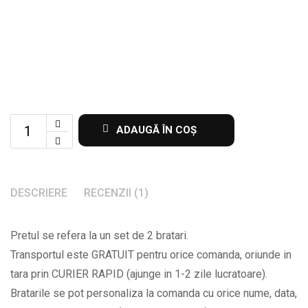
Set
ADAUGĂ ÎN COȘ
de
2
bratari
DESCRIERE
RECENZII (1)
pentru
iubiti
Pretul se refera la un set de 2 bratari.
cu
Transportul este GRATUIT pentru orice comanda, oriunde in
numele
tara prin CURIER RAPID (ajunge in 1-2 zile lucratoare).
lor
Bratarile se pot personaliza la comanda cu orice nume, data,
si