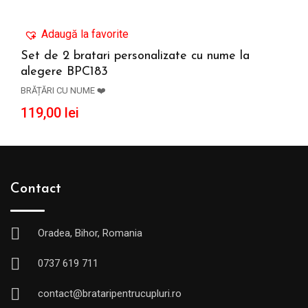
Adaugă la favorite
Set de 2 bratari personalizate cu nume la
alegere BPC183
ADAUGĂ ÎN COȘ
BRĂȚĂRI CU NUME ❤️
119,00
lei
Contact
Oradea, Bihor, Romania
0737 619 711
contact@brataripentrucupluri.ro