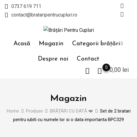
Skip
0737 619 711
to
contact@brataripentrucupluri.ro
content
Acasă
Magazin
Categorii brățări
Despre noi
Contact
0
0,00
lei
Magazin
Home
Produse
BRĂȚĂRI CU DATĂ ❤️
Set de 2 bratari
pentru iubiti cu numele lor si o data importanta BPC329