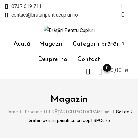
Skip
0737 619 711
to
contact@brataripentrucupluri.ro
content
Acasă
Magazin
Categorii brățări
Despre noi
Contact
0
0,00
lei
Magazin
Home
Produse
BRĂȚĂRI CU PICTOGRAME ❤️
Set de 2
bratari pentru parinti cu un copil BPC675