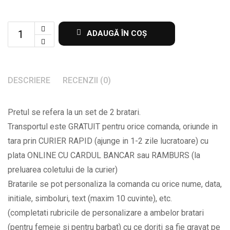
Set
ADAUGĂ ÎN COȘ
de
2
bratari
DESCRIERE
RECENZII (0)
pentru
parinti
Pretul se refera la un set de 2 bratari.
cu
Transportul este GRATUIT pentru orice comanda, oriunde in
un
tara prin CURIER RAPID (ajunge in 1-2 zile lucratoare) cu
copil
plata ONLINE CU CARDUL BANCAR sau RAMBURS (la
BPC675
preluarea coletului de la curier)
quantity
Bratarile se pot personaliza la comanda cu orice nume, data,
initiale, simboluri, text (maxim 10 cuvinte), etc.
(completati rubricile de personalizare a ambelor bratari
(pentru femeie si pentru barbat) cu ce doriti sa fie gravat pe