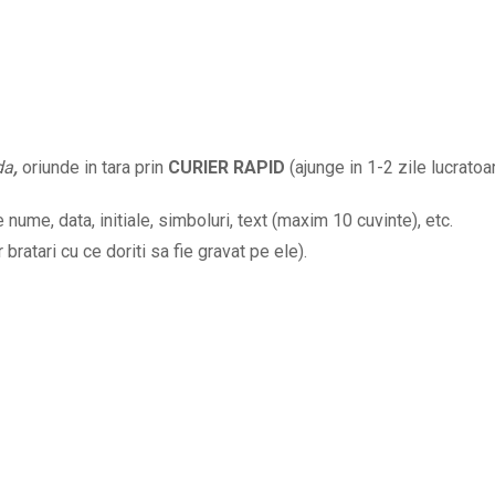
parinti
cu
un
copil
si
da
,
oriunde in tara prin
CURIER RAPID
(ajunge in 1-2 zile lucratoar
numele
lui
nume, data, initiale, simboluri, text (maxim 10 cuvinte), etc.
la
ratari cu ce doriti sa fie gravat pe ele).
alegere
BPC435
quantity