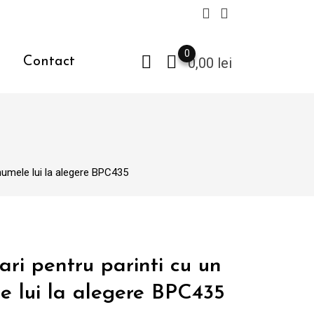
0
Contact
0,00
lei
 numele lui la alegere BPC435
ari pentru parinti cu un
le lui la alegere BPC435