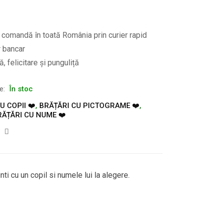
e comandă în toată România prin curier rapid
r bancar
, felicitare și punguliță
te:
În stoc
 COPII ❤️
,
BRĂȚĂRI CU PICTOGRAME ❤️
,
RĂȚĂRI CU NUME ❤️
nti cu un copil si numele lui la alegere.