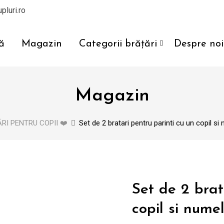
pluri.ro
ă
Magazin
Categorii brățări
Despre noi
Magazin
RI PENTRU COPII ❤️
Set de 2 bratari pentru parinti cu un copil si
Set de 2 brat
copil si nume