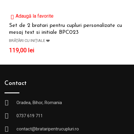
Adaugă la favorite
Set de 2 bratari pentru cupluri personalizate cu
mesaj text si initiale BPC023
ADAUGĂ ÎN COȘ
BRĂȚĂRI CU INIȚIALE ❤️
119,00
lei
Contact
Oradea, Bihor, Romania
0737 619 711
contact@brataripentrucupluri.ro