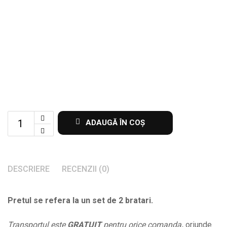
Set
ADAUGĂ ÎN COȘ
de
2
bratari
DESCRIERE
RECENZII (0)
pentru
sot
Pretul se refera la un set de 2 bratari.
si
sotie
Transportul este
GRATUIT
pentru orice comanda
,
oriunde