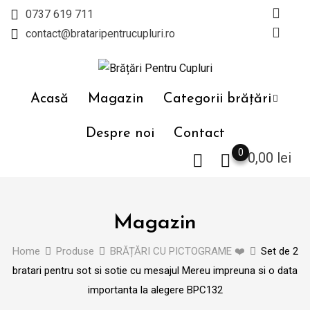
Skip
0737 619 711
to
contact@brataripentrucupluri.ro
content
Acasă
Magazin
Categorii brățări
Despre noi
Contact
0
0,00
lei
Magazin
Home
Produse
BRĂȚĂRI CU PICTOGRAME ❤️
Set de 2
bratari pentru sot si sotie cu mesajul Mereu impreuna si o data
importanta la alegere BPC132