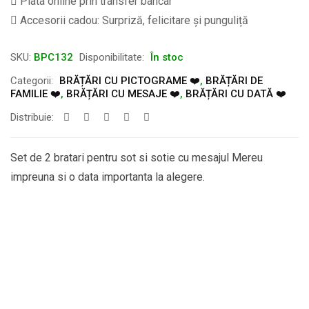
Plata online prin transfer bancar
Accesorii cadou: Surpriză, felicitare și punguliță
SKU:
BPC132
Disponibilitate:
În stoc
Categorii:
BRĂȚĂRI CU PICTOGRAME ❤️
,
BRĂȚĂRI DE
FAMILIE ❤️
,
BRĂȚĂRI CU MESAJE ❤️
,
BRĂȚĂRI CU DATĂ ❤️
Distribuie:
Set de 2 bratari pentru sot si sotie cu mesajul Mereu
impreuna si o data importanta la alegere.