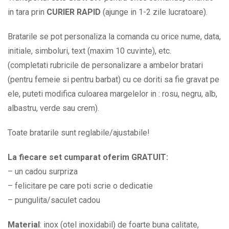
cu
in tara prin
CURIER RAPID
(ajunge in 1-2 zile lucratoare).
mesajul
Mereu
Bratarile se pot personaliza la comanda cu orice nume, data,
impreuna
initiale, simboluri, text (maxim 10 cuvinte), etc.
si
(completati rubricile de personalizare a ambelor bratari
o
(pentru femeie si pentru barbat) cu ce doriti sa fie gravat pe
data
ele, puteti modifica culoarea margelelor in : rosu, negru, alb,
importanta
albastru, verde sau crem).
la
Toate bratarile sunt reglabile/ajustabile!
alegere
BPC132
La fiecare set cumparat oferim GRATUIT:
quantity
– un cadou surpriza
– felicitare pe care poti scrie o dedicatie
– pungulita/saculet cadou
Material
: inox (otel inoxidabil) de foarte buna calitate,