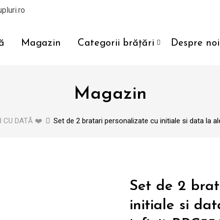
pluri.ro
ă
Magazin
Categorii brățări
Despre noi
Magazin
 CU DATĂ ❤️
Set de 2 bratari personalizate cu initiale si data la 
Set de 2 brat
initiale si da