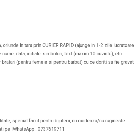
personalizate
cu
initiale
si
data
oriunde in tara prin CURIER RAPID (ajunge in 1-2 zile lucratoare
la
nume, data, initiale, simboluri, text (maxim 10 cuvinte), etc.
alegere
bratari (pentru femeie si pentru barbat) cu ce doriti sa fie gravat 
si
semnul
infinit
BPC536
quantity
litate, special facut pentru bijuterii, nu oxideaza/nu rugineste.
tati pe |WhatsApp : 0737619711