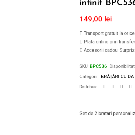
infinit BPC53
149,00
lei
Transport gratuit la oric
Plata online prin transfe
Accesorii cadou: Surpriză
SKU:
BPC536
Disponibilita
Categorii:
BRĂȚĂRI CU DA
Distribuie:
Set de 2 bratari personaliza