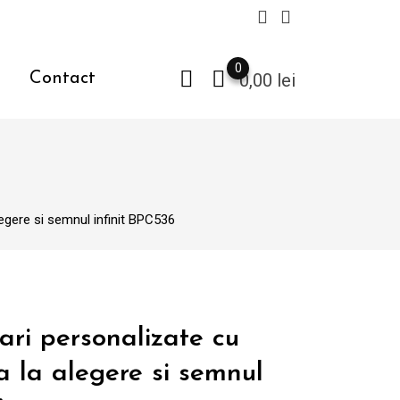
0
Contact
0,00
lei
alegere si semnul infinit BPC536
ari personalizate cu
ta la alegere si semnul