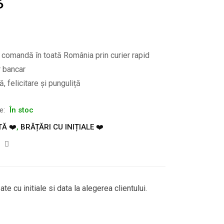
6
e comandă în toată România prin curier rapid
r bancar
, felicitare și punguliță
te:
În stoc
TĂ ❤️
,
BRĂȚĂRI CU INIȚIALE ❤️
te cu initiale si data la alegerea clientului.