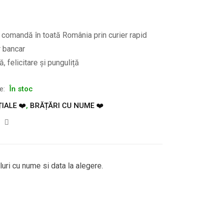
e comandă în toată România prin curier rapid
r bancar
, felicitare și punguliță
te:
În stoc
ȚIALE ❤️
,
BRĂȚĂRI CU NUME ❤️
luri cu nume si data la alegere.