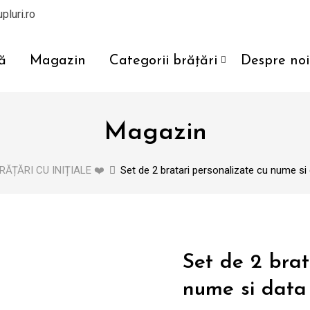
pluri.ro
ă
Magazin
Categorii brățări
Despre noi
Magazin
RĂȚĂRI CU INIȚIALE ❤️
Set de 2 bratari personalizate cu nume si
Set de 2 brat
nume si data