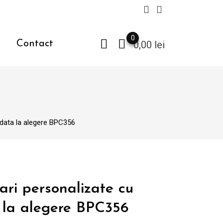
0
Contact
0,00
lei
 data la alegere BPC356
ari personalizate cu
 la alegere BPC356