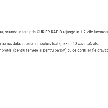
cu
nume
si
data
la
da
,
oriunde in tara prin
CURIER RAPID
(ajunge in 1-2 zile lucratoar
alegere
BPC356
nume, data, initiale, simboluri, text (maxim 10 cuvinte), etc.
quantity
bratari (pentru femeie si pentru barbat) cu ce doriti sa fie gravat 