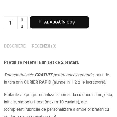
Set
ADAUGĂ ÎN COȘ
de
2
bratari
DESCRIERE
RECENZII (0)
personalizate
cu
Pretul se refera la un set de 2 bratari.
nume
si
Transportul este
GRATUIT
pentru orice comanda
,
oriunde
data
in tara prin
CURIER RAPID
(ajunge in 1-2 zile lucratoare).
la
alegere
Bratarile se pot personaliza la comanda cu orice nume, data,
BPC462
initiale, simboluri, text (maxim 10 cuvinte), etc.
quantity
(completati rubricile de personalizare a ambelor bratari cu
ce doriti sa fie gravat pe ele).