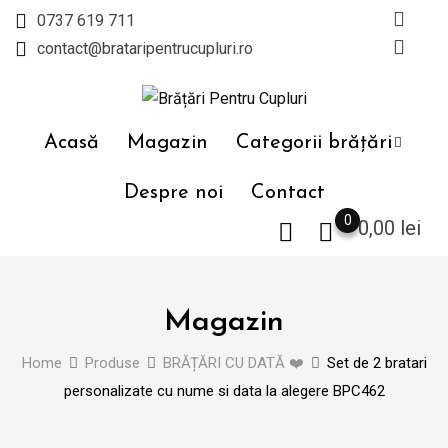
Skip
0737 619 711
to
contact@brataripentrucupluri.ro
content
Acasă
Magazin
Categorii brățări
Despre noi
Contact
0
0,00
lei
Magazin
Home
Produse
BRĂȚĂRI CU DATĂ ❤️
Set de 2 bratari
personalizate cu nume si data la alegere BPC462