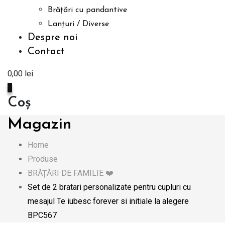
Brățări cu pandantive
Lanțuri / Diverse
Despre noi
Contact
0,00
lei
0
Coș
Magazin
Home
Produse
BRĂȚĂRI DE FAMILIE ❤️
Set de 2 bratari personalizate pentru cupluri cu
mesajul Te iubesc forever si initiale la alegere
BPC567