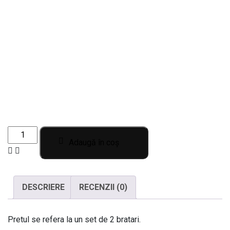
Set
Adaugă în coș
de
2
bratari
DESCRIERE
RECENZII (0)
personalizate
pentru
cupluri
Pretul se refera la un set de 2 bratari.