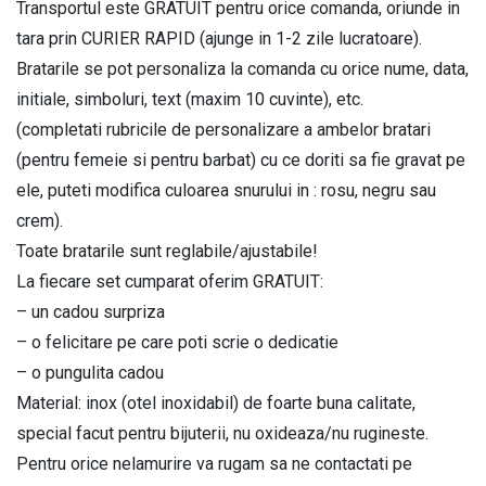
cu
Transportul este GRATUIT pentru orice comanda, oriunde in
mesajul
tara prin CURIER RAPID (ajunge in 1-2 zile lucratoare).
Te
Bratarile se pot personaliza la comanda cu orice nume, data,
iubesc
initiale, simboluri, text (maxim 10 cuvinte), etc.
forever
(completati rubricile de personalizare a ambelor bratari
si
(pentru femeie si pentru barbat) cu ce doriti sa fie gravat pe
initiale
ele, puteti modifica culoarea snurului in : rosu, negru sau
la
crem).
alegere
Toate bratarile sunt reglabile/ajustabile!
BPC567
La fiecare set cumparat oferim GRATUIT:
quantity
– un cadou surpriza
– o felicitare pe care poti scrie o dedicatie
– o pungulita cadou
Material: inox (otel inoxidabil) de foarte buna calitate,
special facut pentru bijuterii, nu oxideaza/nu rugineste.
Pentru orice nelamurire va rugam sa ne contactati pe