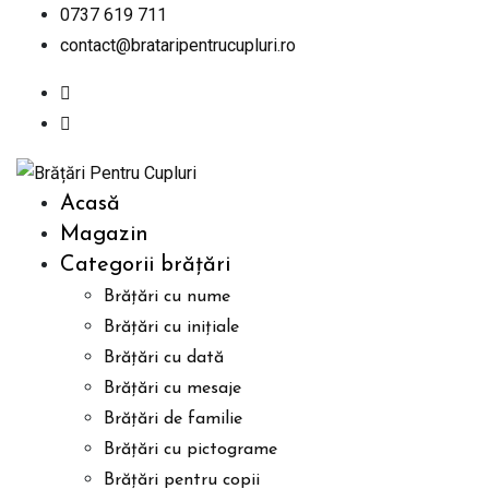
Skip
0737 619 711
to
contact@brataripentrucupluri.ro
content
Acasă
Magazin
Categorii brățări
Brățări cu nume
Brățări cu inițiale
Brățări cu dată
Brățări cu mesaje
Brățări de familie
Brățări cu pictograme
Brățări pentru copii