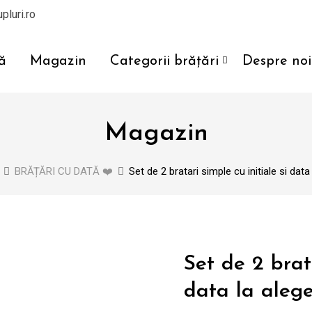
pluri.ro
ă
Magazin
Categorii brățări
Despre noi
Magazin
BRĂȚĂRI CU DATĂ ❤️
Set de 2 bratari simple cu initiale si da
Set de 2 brata
data la aleg