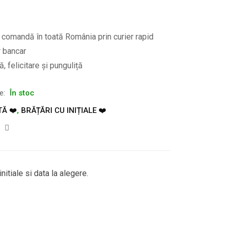
e comandă în toată România prin curier rapid
r bancar
, felicitare și punguliță
te:
În stoc
TĂ ❤️
,
BRĂȚĂRI CU INIȚIALE ❤️
nitiale si data la alegere.