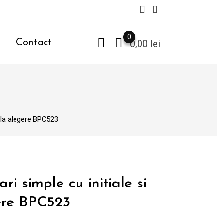
0
Contact
0,00
lei
ta la alegere BPC523
ri simple cu initiale si
ere BPC523