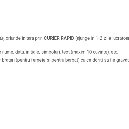
cu
initiale
si
data
la
da
,
oriunde in tara prin
CURIER RAPID
(ajunge in 1-2 zile lucratoar
alegere
BPC523
nume, data, initiale, simboluri, text (maxim 10 cuvinte), etc.
quantity
bratari (pentru femeie si pentru barbat) cu ce doriti sa fie gravat 