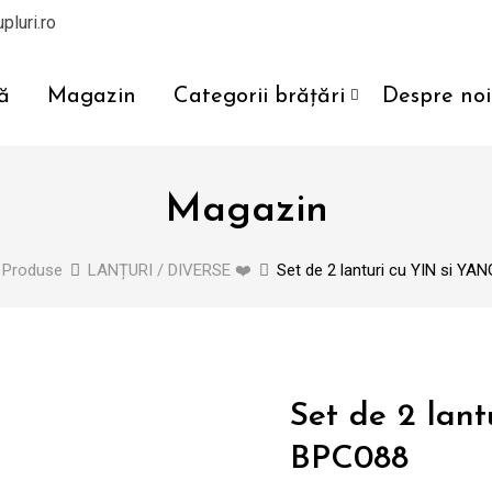
pluri.ro
ă
Magazin
Categorii brățări
Despre noi
Magazin
Produse
LANȚURI / DIVERSE ❤️
Set de 2 lanturi cu YIN si Y
Set de 2 lan
BPC088