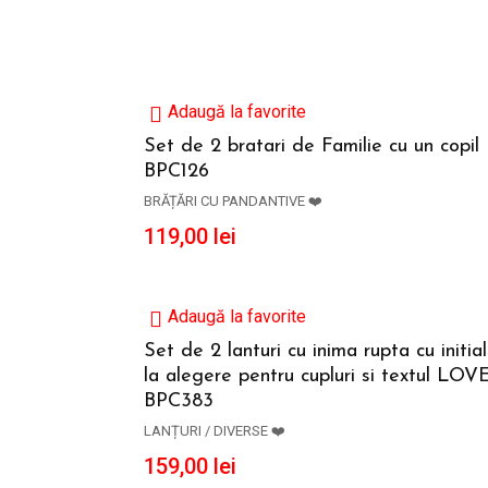
Adaugă la favorite
Set de 2 bratari de Familie cu un copil
BPC126
ADAUGĂ ÎN COȘ
BRĂȚĂRI CU PANDANTIVE ❤️
119,00
lei
Adaugă la favorite
Set de 2 lanturi cu inima rupta cu initia
la alegere pentru cupluri si textul LOV
ADAUGĂ ÎN COȘ
BPC383
LANȚURI / DIVERSE ❤️
159,00
lei