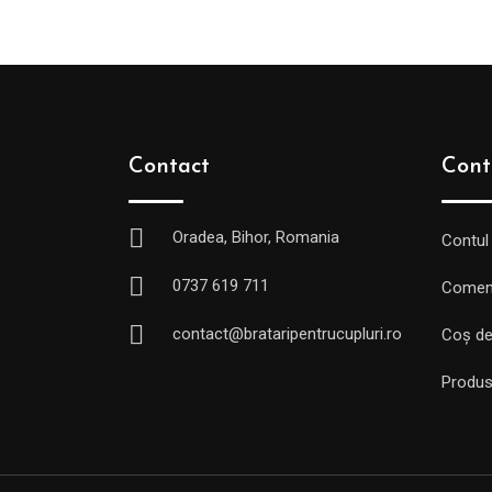
Contact
Cont
Oradea, Bihor, Romania
Contul
0737 619 711
Comen
contact@brataripentrucupluri.ro
Coș de
Produs