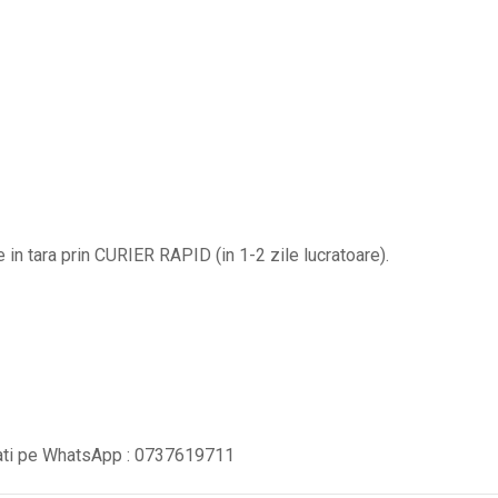
2
lanturi
cu
YIN
si
YANG
BPC088
quantity
in tara prin CURIER RAPID (in 1-2 zile lucratoare).
tati pe WhatsApp : 0737619711