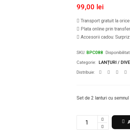
99,00
lei
Transport gratuit la oric
Plata online prin transfe
Accesorii cadou: Surpriză
SKU:
BPC088
Disponibilita
Categorie:
LANȚURI / DIVE
Distribuie:
Set de 2 lanturi cu semnul
Set
de