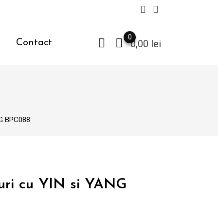
0
Contact
0,00
lei
ANG BPC088
turi cu YIN si YANG