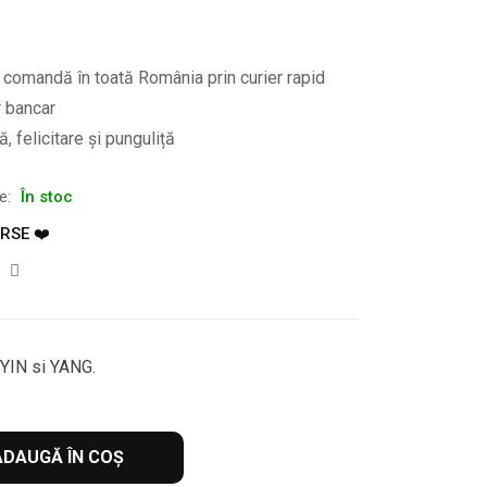
e comandă în toată România prin curier rapid
r bancar
, felicitare și punguliță
te:
În stoc
RSE ❤️
 YIN si YANG.
ADAUGĂ ÎN COȘ