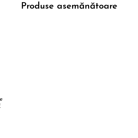
Produse asemănătoare
le
E