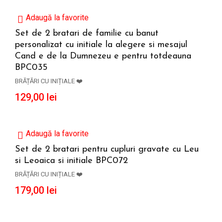
Adaugă la favorite
Set de 2 bratari de familie cu banut
personalizat cu initiale la alegere si mesajul
ADAUGĂ ÎN COȘ
Cand e de la Dumnezeu e pentru totdeauna
BPC035
BRĂȚĂRI CU INIȚIALE ❤️
129,00
lei
Adaugă la favorite
Set de 2 bratari pentru cupluri gravate cu Leu
si Leoaica si initiale BPC072
ADAUGĂ ÎN COȘ
BRĂȚĂRI CU INIȚIALE ❤️
179,00
lei