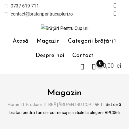
Skip
0737 619 711
to
contact@brataripentrucupluri.ro
content
Acasă
Magazin
Categorii brățări
Despre noi
Contact
0
0,00
lei
Magazin
Home
Produse
BRĂȚĂRI PENTRU COPII ❤️
Set de 3
bratari pentru familie cu mesaj si initiale la alegere BPC066