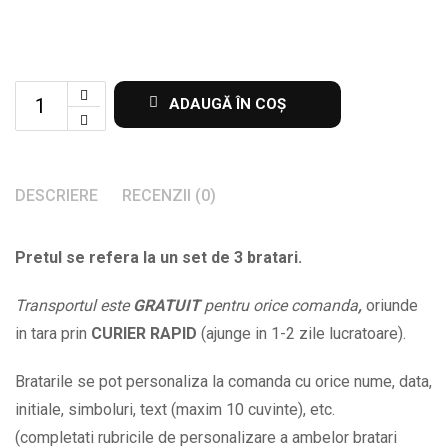
Set
ADAUGĂ ÎN COȘ
de
3
bratari
DESCRIERE
RECENZII (0)
pentru
familie
Pretul se refera la un set de 3 bratari.
cu
mesaj
Transportul este
GRATUIT
pentru orice comanda
,
oriunde
si
in tara prin
CURIER RAPID
(ajunge in 1-2 zile lucratoare).
initiale
la
Bratarile se pot personaliza la comanda cu orice nume, data,
alegere
initiale, simboluri, text (maxim 10 cuvinte), etc.
BPC066
(completati rubricile de personalizare a ambelor bratari