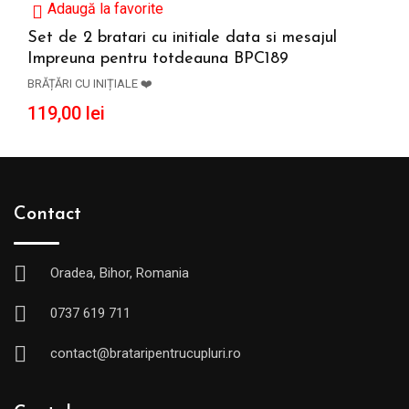
Adaugă la favorite
Set de 2 bratari cu initiale data si mesajul
Impreuna pentru totdeauna BPC189
ADAUGĂ ÎN COȘ
BRĂȚĂRI CU INIȚIALE ❤️
119,00
lei
Contact
Oradea, Bihor, Romania
0737 619 711
contact@brataripentrucupluri.ro