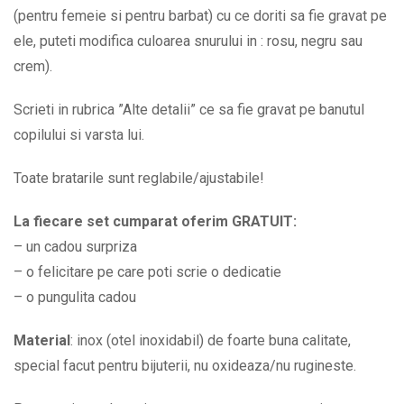
quantity
(pentru femeie si pentru barbat) cu ce doriti sa fie gravat pe
ele, puteti modifica culoarea snurului in : rosu, negru sau
crem).
Scrieti in rubrica ”Alte detalii” ce sa fie gravat pe banutul
copilului si varsta lui.
Toate bratarile sunt reglabile/ajustabile!
La fiecare set cumparat oferim GRATUIT:
– un cadou surpriza
– o felicitare pe care poti scrie o dedicatie
– o pungulita cadou
Material
: inox (otel inoxidabil) de foarte buna calitate,
special facut pentru bijuterii, nu oxideaza/nu rugineste.