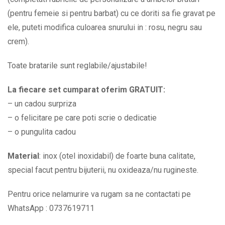
alegere
(pentru femeie si pentru barbat) cu ce doriti sa fie gravat pe
BPC516
ele, puteti modifica culoarea snurului in : rosu, negru sau
quantity
crem).
Toate bratarile sunt reglabile/ajustabile!
La fiecare set cumparat oferim GRATUIT:
– un cadou surpriza
– o felicitare pe care poti scrie o dedicatie
– o pungulita cadou
Material
: inox (otel inoxidabil) de foarte buna calitate,
special facut pentru bijuterii, nu oxideaza/nu rugineste.
Pentru orice nelamurire va rugam sa ne contactati pe
WhatsApp : 0737619711