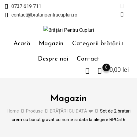
Skip
0737 619 711
to
contact@brataripentrucupluri.ro
content
Acasă
Magazin
Categorii brățări
Despre noi
Contact
0
0,00
lei
Magazin
Home
Produse
BRĂȚĂRI CU DATĂ ❤️
Set de 2 bratari
crem cu banut gravat cu nume si data la alegere BPC516