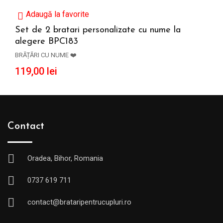
Adaugă la favorite
Set de 2 bratari personalizate cu nume la
alegere BPC183
ADAUGĂ ÎN COȘ
BRĂȚĂRI CU NUME ❤️
119,00
lei
Contact
Oradea, Bihor, Romania
0737 619 711
contact@brataripentrucupluri.ro