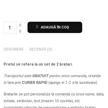
Set
ADAUGĂ ÎN COȘ
de
2
bratari
DESCRIERE
RECENZII (0)
crem
cu
Pretul se refera la un set de 2 bratari.
banut
gravat
Transportul este
GRATUIT
pentru orice comanda
,
oriunde
cu
in tara prin
CURIER RAPID
(ajunge in 1-2 zile lucratoare).
nume
si
Bratarile se pot personaliza la comanda cu orice nume, data,
data
initiale, simboluri, text (maxim 10 cuvinte), etc.
la
(completati rubricile de personalizare a ambelor bratari