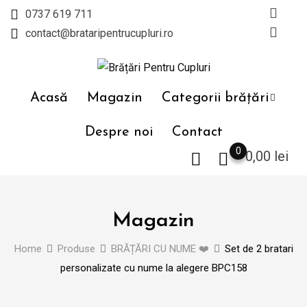
Skip
0737 619 711
to
contact@brataripentrucupluri.ro
content
Acasă
Magazin
Categorii brățări
Despre noi
Contact
0
0,00
lei
Magazin
Home
Produse
BRĂȚĂRI CU NUME ❤️
Set de 2 bratari
personalizate cu nume la alegere BPC158