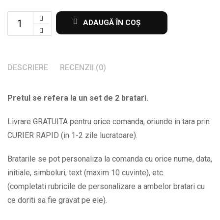
Set
ADAUGĂ ÎN COȘ
de
2
bratari
DESCRIERE
RECENZII (0)
personalizate
cu
Pretul se refera la un set de 2 bratari.
nume
la
Livrare GRATUITA pentru orice comanda, oriunde in tara prin
alegere
CURIER RAPID (in 1-2 zile lucratoare).
BPC158
quantity
Bratarile se pot personaliza la comanda cu orice nume, data,
initiale, simboluri, text (maxim 10 cuvinte), etc.
(completati rubricile de personalizare a ambelor bratari cu
ce doriti sa fie gravat pe ele).