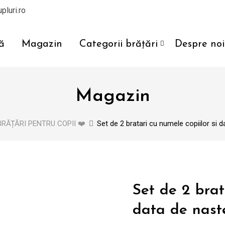
pluri.ro
ă
Magazin
Categorii brățări
Despre noi
Magazin
BRĂȚĂRI PENTRU COPII ❤️
Set de 2 bratari cu numele copiilor si
Set de 2 brat
data de nast