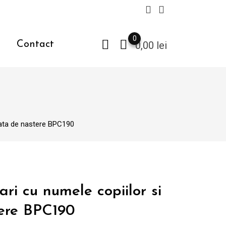
0
Contact
0,00
lei
 data de nastere BPC190
ari cu numele copiilor si
ere BPC190