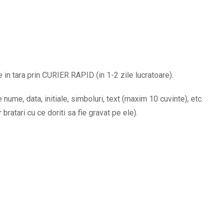
numele
copiilor
si
data
de
in tara prin CURIER RAPID (in 1-2 zile lucratoare).
nastere
BPC190
nume, data, initiale, simboluri, text (maxim 10 cuvinte), etc.
quantity
ratari cu ce doriti sa fie gravat pe ele).