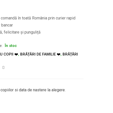
e comandă în toată România prin curier rapid
r bancar
, felicitare și punguliță
te:
În stoc
 COPII ❤️
,
BRĂȚĂRI DE FAMILIE ❤️
,
BRĂȚĂRI
copiilor si data de nastere la alegere.