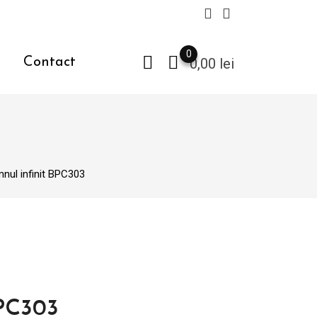
0
Contact
0,00
lei
mnul infinit BPC303
BPC303