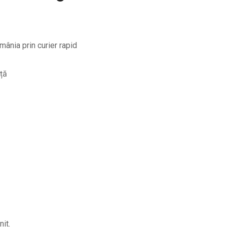
mânia prin curier rapid
iță
nit.