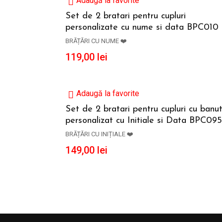
Adaugă la favorite
Set de 2 bratari pentru cupluri
personalizate cu nume si data BPC010
ADAUGĂ ÎN COȘ
BRĂȚĂRI CU NUME ❤️
119,00
lei
Adaugă la favorite
Set de 2 bratari pentru cupluri cu banu
personalizat cu Initiale si Data BPC095
ADAUGĂ ÎN COȘ
BRĂȚĂRI CU INIȚIALE ❤️
149,00
lei