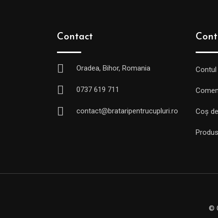
Contact
Cont
Oradea, Bihor, Romania
Contul
0737 619 711
Comen
contact@brataripentrucupluri.ro
Coș de
Produs
© 