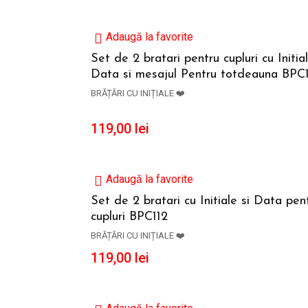
Adaugă la favorite
Set de 2 bratari pentru cupluri cu Initia
Data si mesajul Pentru totdeauna BPC
ADAUGĂ ÎN COȘ
BRĂȚĂRI CU INIȚIALE ❤️
119,00
lei
Adaugă la favorite
Set de 2 bratari cu Initiale si Data pen
cupluri BPC112
ADAUGĂ ÎN COȘ
BRĂȚĂRI CU INIȚIALE ❤️
119,00
lei