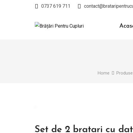
Skip
0737 619 711
contact@brataripentrucu
to
content
Acas
Home
Produse
Set de 2 bratari cu dat