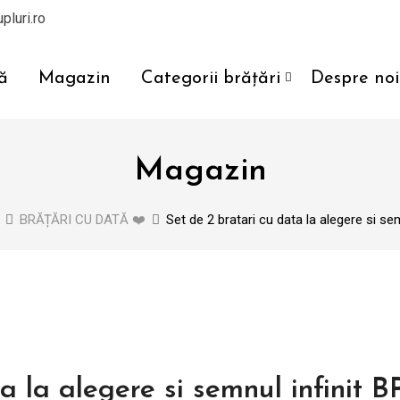
pluri.ro
ă
Magazin
Categorii brățări
Despre noi
Magazin
BRĂȚĂRI CU DATĂ ❤️
Set de 2 bratari cu data la alegere si se
a la alegere si semnul infinit 