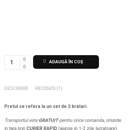
Set
ADAUGĂ ÎN COȘ
de
2
bratari
DESCRIERE
RECENZII (1)
cu
dedicatie
Pretul se refera la un set de 2 bratari.
Tu
esti
Transportul este
GRATUIT
pentru orice comanda
,
oriunde
esti
in tara prin
CURIER RAPID
(ajunge in 1-2 zile lucratoare).