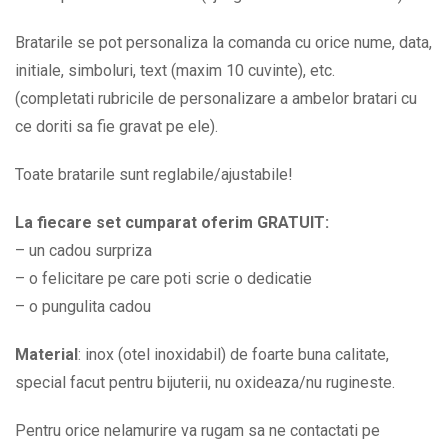
mai
frumos
Bratarile se pot personaliza la comanda cu orice nume, data,
cadou
initiale, simboluri, text (maxim 10 cuvinte), etc.
pe
(completati rubricile de personalizare a ambelor bratari cu
care
ce doriti sa fie gravat pe ele).
viata
Toate bratarile sunt reglabile/ajustabile!
mi
l-
La fiecare set cumparat oferim GRATUIT:
a
– un cadou surpriza
oferit
– o felicitare pe care poti scrie o dedicatie
BPC429
– o pungulita cadou
quantity
Material
: inox (otel inoxidabil) de foarte buna calitate,
special facut pentru bijuterii, nu oxideaza/nu rugineste.
Pentru orice nelamurire va rugam sa ne contactati pe