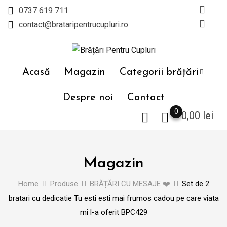
Skip
0737 619 711
to
contact@brataripentrucupluri.ro
content
Acasă
Magazin
Categorii brățări
Despre noi
Contact
0
0,00
lei
Magazin
Home
Produse
BRĂȚĂRI CU MESAJE ❤️
Set de 2
bratari cu dedicatie Tu esti esti mai frumos cadou pe care viata
mi l-a oferit BPC429