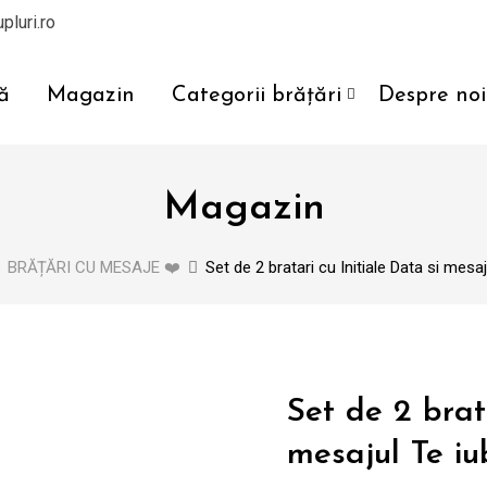
pluri.ro
ă
Magazin
Categorii brățări
Despre noi
Magazin
BRĂȚĂRI CU MESAJE ❤️
Set de 2 bratari cu Initiale Data si mes
Set de 2 brata
mesajul Te i