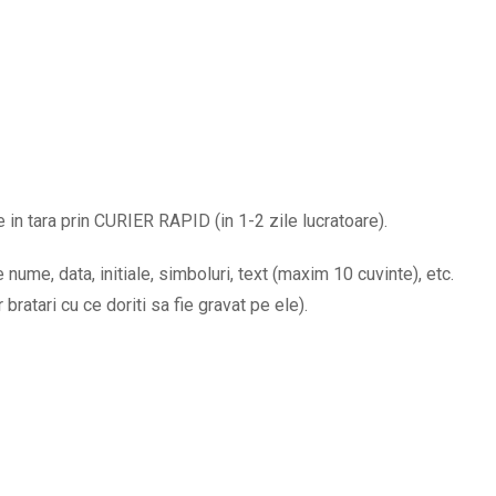
bratari
cu
Initiale
Data
si
mesajul
Te
in tara prin CURIER RAPID (in 1-2 zile lucratoare).
iubesc
BPC116
nume, data, initiale, simboluri, text (maxim 10 cuvinte), etc.
quantity
ratari cu ce doriti sa fie gravat pe ele).