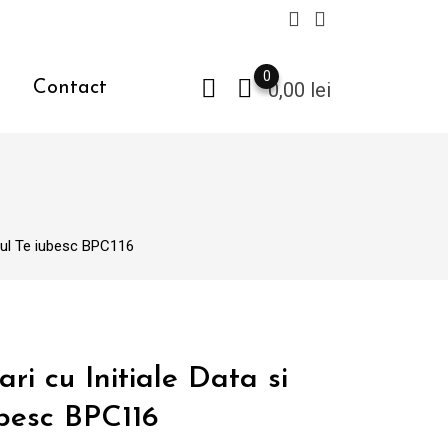
0
Contact
0,00
lei
ajul Te iubesc BPC116
ri cu Initiale Data si
ubesc BPC116