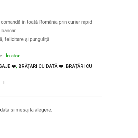
e comandă în toată România prin curier rapid
r bancar
, felicitare și punguliță
te:
În stoc
SAJE ❤️
,
BRĂȚĂRI CU DATĂ ❤️
,
BRĂȚĂRI CU
, data si mesaj la alegere.
.